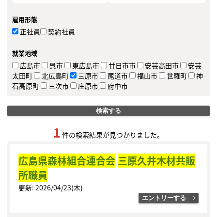
雇用形態
正社員
契約社員
就業地域
広島市
呉市
東広島市
廿日市市
安芸高田市
安芸
太田町
北広島町
三原市
尾道市
福山市
世羅町
神
石高原町
三次市
庄原市
府中市
検索する
1
件の検索結果が見つかりました。
広島県森林組合連合会
三原久井木材共販
所職員
更新: 2026/04/23(木)
エントリーする