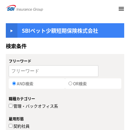
menu
SBIペット少額短期保険株式会社
検索条件
フリーワード
AND検索
OR検索
職種カテゴリー
管理・バックオフィス系
雇用形態
契約社員