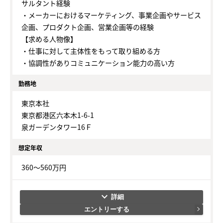
サルタント経験
・メーカーにおけるマーケティング、事業企画やサービス
企画、プロダクト企画、営業企画等の経験
【求める人物像】
・仕事に対して主体性をもって取り組める方
・協調性がありコミュニケーション能力の高い方
勤務地
東京本社
東京都港区六本木1-6-1
泉ガーデンタワー16Ｆ
想定年収
360～560万円
keyboard_arrow_down
エントリーする