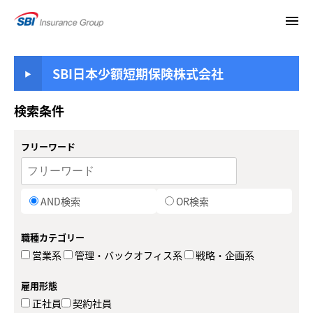
menu
SBI日本少額短期保険株式会社
検索条件
フリーワード
AND検索
OR検索
職種カテゴリー
営業系
管理・バックオフィス系
戦略・企画系
雇用形態
正社員
契約社員