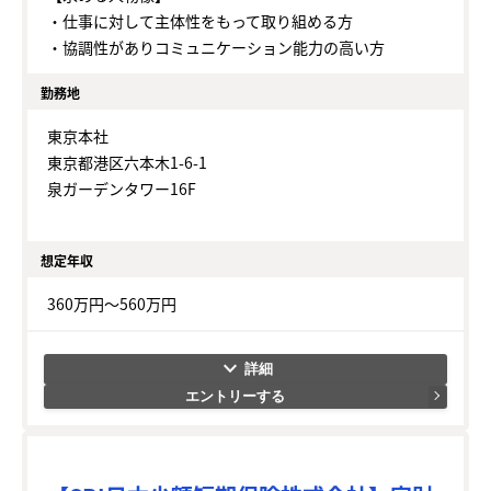
・仕事に対して主体性をもって取り組める方
・協調性がありコミュニケーション能力の高い方
勤務地
東京本社
東京都港区六本木1-6-1
泉ガーデンタワー16F
想定年収
360万円～560万円
keyboard_arrow_down
エントリーする