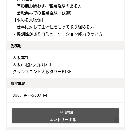
・有形無形問わず、営業経験のある方
・金融業界での営業経験（歓迎）
【求める人物像】
・仕事に対して主体性をもって取り組める方
・協調性がありコミュニケーション能力の高い方
勤務地
大阪本社
大阪市北区大深町3-1
グランフロント大阪タワーB13F
想定年収
360万円～560万円
keyboard_arrow_down
エントリーする