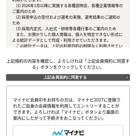
　(1) 2026年1月以降に実施する各種説明会、各種企業情報等の
ご案内のため

　(2) 採用申込の受付および選考の実施、選考結果のご通知の
ため

　(3) 採用内定式、入社式・研修等各種行事のご案内のため

　また、お預かりした個人情報は、個人を特定できない形式に
よる統計データとして作成・利用させていただきます。

　この統計データは、上記の利用目的の制限なく利用させてい
ただきます。

3.個人情報の第三者提供について

上記規約の内容を確認し、よろしければ「上記会員規約に同意す
　お預かりした個人情報は、法律上許されている場合を除き、
る」ボタンをクリックしてください。
ご本人の同意なく第三者へ提供いたしません。

4.個人情報の委託について

上記会員規約に同意する
「株式会社ブルボン マイページ」のサーバー管理を株式会社マ
イナビに委託いたします。

株式会社マイナビでは、ご登録いただいた個人情報を集計およ
び分析し、個人を識別・特定できない形式による統計データと
マイナビ会員IDをお持ちの方は、マイナビ2027に登録さ
して作成、利用します。

れたご自身の会員情報を利用してエントリーすることが
5.個人情報のご提供の任意性について

できます。よろしければ「マイナビ」ボタンより画面の
「株式会社ブルボン　マイページ」内の会員サービスの個人情
案内にしたがって手続きをおこなってください。
報の登録画面において「必須項目」として記述されている項目
を入力いただけない場合は、会員サービスを受けることはでき
ません。
