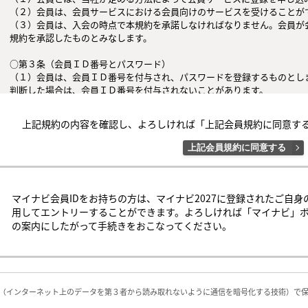
（２）会員は、会員サービスにおける会員向けのサービスを受けることがで
（３）会員は、入会の時点で本規約を承諾しなければなりません。会員が
規約を承認したものとみなします。

○第３条（会員ＩＤ番号とパスワード）

（１）会員は、会員ＩＤ番号を付与され、パスワードを登録するものとし
判断した場合は、会員ＩＤ番号を付与されないことがあります。

（２）会員は、会員ＩＤ番号およびパスワードを第三者に譲渡または貸与し
（３）会員の会員ＩＤ番号およびパスワードの管理および使用は会員の責
上記規約の内容を確認し、よろしければ「上記会員規約に同意す
者による不正使用等については、当社は一切の責任を負わないものとします
上記会員規約に同意する
○第４条（会員サービス）

（１）会員サービスの提供期間は、2026年3月1日～2027年3月31日（予定
（２）当社は、会員への事前の通知なくして、会員サービスを変更、中断
するものとします。

マイナビ会員IDをお持ちの方は、マイナビ2027に登録されたご自身
（３）会員は、システム障害などの事情により、会員サービス機能に支障
用してエントリーすることができます。よろしければ「マイナビ」
の可能性があることを承諾するものとします。

の案内にしたがって手続きをおこなってください。
○第５条（会員の禁止行為）

会員は以下の行為を行なわないものとします。

（１）他の会員、当社または第三者の著作権、肖像権、その他知的所有権を
（２）他の会員、当社または第三者の財産、信用、名誉、プライバシー、そ
L（インターネット上のデータを第３者から読み取れないように通信を暗号化する技術）で
（３）他の会員、当社または第三者を差別、批判、攻撃、誹謗中傷する行為