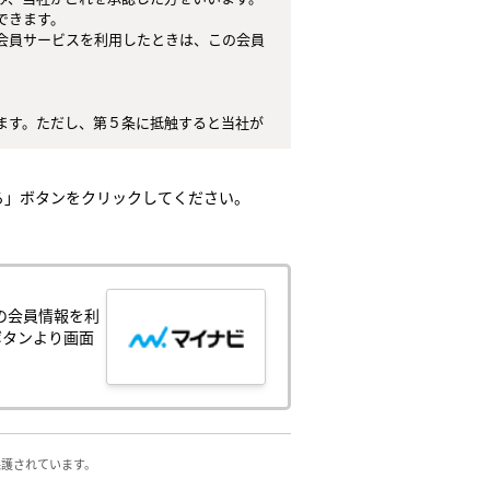
きます。

会員サービスを利用したときは、この会員
ます。ただし、第５条に抵触すると当社が
てはなりません。

任とし、これらの使用上の過誤または第三
る」ボタンをクリックしてください。
。

）とします。

、中止することがあり、会員はこれを承諾
の会員情報を利
が生じ、または会員サービスが停止する等
ボタンより画面
侵害する行為

の他人権等を侵害する行為

保護されています。

