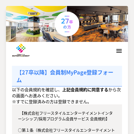
menu
【27卒以降】会員制MyPage登録フォー
ム
以下の会員規約を確認し、
上記会員規約に同意する
から次
の画面へお進みください。
※すでに登録済みの方は登録できません。
  【株式会社フリースタイルエンターテイメントインタ
ーンシップ/採用プログラム会員サービス 会員規約】

○第１条（株式会社フリースタイルエンターテイメント