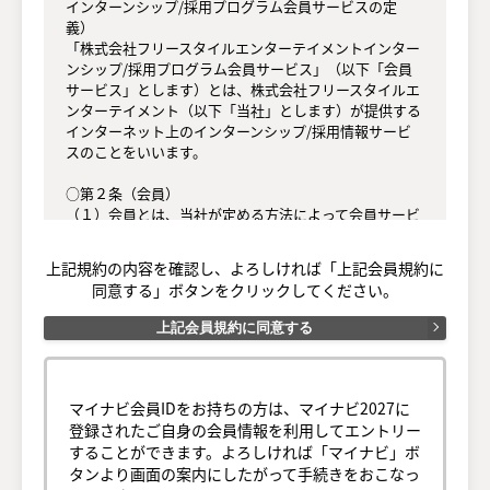
インターンシップ/採用プログラム会員サービスの定
義）

「株式会社フリースタイルエンターテイメントインター
ンシップ/採用プログラム会員サービス」（以下「会員
サービス」とします）とは、株式会社フリースタイルエ
ンターテイメント（以下「当社」とします）が提供する
インターネット上のインターンシップ/採用情報サービ
スのことをいいます。

○第２条（会員）

（１）会員とは、当社が定める方法によって会員サービ
スに登録を申し込み、当社がこれを承認した方をいいま
す。

上記規約の内容を確認し、よろしければ「上記会員規約に
（２）会員は、会員サービスにおける会員向けのサービ
同意する」ボタンをクリックしてください。
スを受けることができます。

（３）会員は、入会の時点で本規約を承諾しなければな
上記会員規約に同意する
りません。会員が会員サービスを利用したときは、この
会員規約を承認したものとみなします。

○第３条（会員ＩＤ番号とパスワード）

マイナビ会員IDをお持ちの方は、マイナビ2027に
（１）会員は、会員ＩＤ番号を付与され、パスワードを
登録されたご自身の会員情報を利用してエントリー
登録するものとします。ただし、第５条に抵触すると当
することができます。よろしければ「マイナビ」ボ
社が判断した場合は、会員ＩＤ番号を付与されないこと
タンより画面の案内にしたがって手続きをおこなっ
があります。
