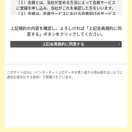
（１）会員とは、当社が定める方法によって会員サービス
に登録を申し込み、当社がこれを承認した方をいいます。

（２）会員は、会員サービスにおける会員向けのサービス
を受けることができます。

（３）会員は、入会の時点で本規約を承諾しなければなり
上記規約の内容を確認し、よろしければ「上記会員規約に同
ません。会員が会員サービスを利用したときは、この会員
意する」ボタンをクリックしてください。
規約を承認したものとみなします。

上記会員規約に同意する
○第３条（会員ＩＤ番号とパスワード）

（１）会員は、会員ＩＤ番号を付与され、パスワードを登
録するものとします。ただし、第５条に抵触すると当社が
判断した場合は、会員ＩＤ番号を付与されないことがあり
ます。

このサイトはSSL（インターネット上のデータを第３者から読み取れないように
（２）会員は、会員ＩＤ番号およびパスワードを第三者に
通信を暗号化する技術）で保護されています。
譲渡または貸与してはなりません。

（３）会員の会員ＩＤ番号およびパスワードの管理および
使用は会員の責任とし、これらの使用上の過誤または第三
者による不正使用等については、当社は一切の責任を負わ
ないものとします。

○第４条（会員サービス）

（１）会員サービスの提供期間は、2025年6月1日～2027
年3月31日（予定）とします。

（２）当社は、会員への事前の通知なくして、会員サービ