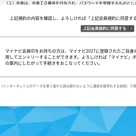
（１）会員は、会員ＩＤ番号を付与され、パスワードを登録するものとし
判断した場合は、会員ＩＤ番号を付与されないことがあります。

（２）会員は、会員ＩＤ番号およびパスワードを第三者に譲渡または貸与し
上記規約の内容を確認し、よろしければ「上記会員規約に同意す
（３）会員の会員ＩＤ番号およびパスワードの管理および使用は会員の責
者による不正使用等については、当社は一切の責任を負わないものとします
上記会員規約に同意する
○第４条（会員サービス）

（１）会員サービスの提供期間は、～2027年3月31日（予定）とします。

（２）当社は、会員への事前の通知なくして、会員サービスを変更、中断
マイナビ会員IDをお持ちの方は、マイナビ2027に登録されたご自身
するものとします。

用してエントリーすることができます。よろしければ「マイナビ」
（３）会員は、システム障害などの事情により、会員サービス機能に支障
の案内にしたがって手続きをおこなってください。
の可能性があることを承諾するものとします。

○第５条（会員の禁止行為）

会員は以下の行為を行なわないものとします。

L（インターネット上のデータを第３者から読み取れないように通信を暗号化する技術）で
（１）他の会員、当社または第三者の著作権、肖像権、その他知的所有権を
（２）他の会員、当社または第三者の財産、信用、名誉、プライバシー、そ
（３）他の会員、当社または第三者を差別、批判、攻撃、誹謗中傷する行為
（４）会員サービスの運営を妨げる行為、またはその恐れのある行為

（５）当社の業務を阻害する行為、または不利益を与える行為

（６）個人的な勧誘行為、個人的な物品の売買行為、その他会員サービス
情報提供活動を行うこと

（７）会員サービスを通じて入手した情報を複製、販売、出版その他の方
こと
