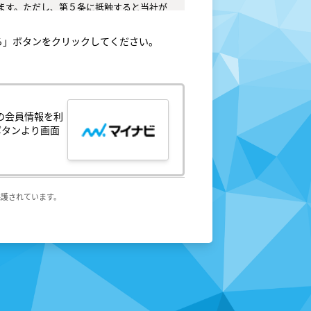
ます。ただし、第５条に抵触すると当社が
てはなりません。

る」ボタンをクリックしてください。
任とし、これらの使用上の過誤または第三
。

、中止することがあり、会員はこれを承諾
の会員情報を利
ボタンより画面
が生じ、または会員サービスが停止する等
保護されています。
侵害する行為

の他人権等を侵害する行為



を利用して、営業活動、営利を目的とした
法により私的利用の範囲を超えて使用する