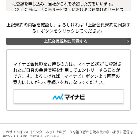
に登録を申し込み、当社がこれを承認した方をいいます。

（２）会員は、「会員サービス」における会員向けのサービス
を受けることができます。

（３）会員は、入会の時点で本規約を承諾しなければなりませ
上記規約の内容を確認し、よろしければ「上記会員規約に同意す
ん。会員が「会員サービス」を利用したときは、この会員規約
る」ボタンをクリックしてください。
を承認したものとみなします。

上記会員規約に同意する
○第３条（会員ＩＤ番号とパスワード）

（１）会員は、会員ＩＤ番号を付与され、パスワードを登録す
るものとします。ただし、第５条に抵触すると当社が判断した
場合は、会員ＩＤ番号を付与されないことがあります。

マイナビ会員IDをお持ちの方は、マイナビ2027に登録さ
（２）会員は、会員ＩＤ番号及びパスワードを第三者に譲渡も
れたご自身の会員情報を利用してエントリーすることが
しくは貸与してはなりません。

できます。よろしければ「マイナビ」ボタンより画面の
（３）会員の会員ＩＤ番号及びパスワードの管理および使用は
案内にしたがって手続きをおこなってください。
会員の責任とし、これらの使用上の過誤または第三者による不
正使用等については、当社は一切の責任を負わないものとしま
す。

○第４条（会員サービス）

（１）会員サービスの提供期間は、2025年4月1日～2027年3月
31日（予定）とします。

（２）当社は、会員への事前の通知なくして、「会員サービ
ス」を変更、中断、中止することがあり、会員はこれを承諾す
このサイトはSSL（インターネット上のデータを第３者から読み取れないように通信を
暗号化する技術）で保護されています。