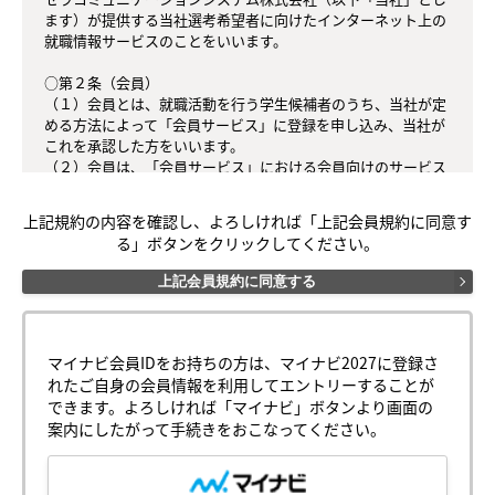
ます）が提供する当社選考希望者に向けたインターネット上の
就職情報サービスのことをいいます。

○第２条（会員）

（１）会員とは、就職活動を行う学生候補者のうち、当社が定
める方法によって「会員サービス」に登録を申し込み、当社が
これを承認した方をいいます。

（２）会員は、「会員サービス」における会員向けのサービス
を受けることができます。

（３）会員は、入会の時点で本規約を承諾しなければなりませ
上記規約の内容を確認し、よろしければ「上記会員規約に同意す
ん。会員が「会員サービス」を利用したときは、この会員規約
る」ボタンをクリックしてください。
を承認したものとみなします。

上記会員規約に同意する
○第３条（会員ＩＤ番号とパスワード）

（１）会員は、会員ＩＤ番号を付与され、パスワードを登録す
るものとします。ただし、第５条に抵触すると当社が判断した
場合は、会員ＩＤ番号を付与されないことがあります。

マイナビ会員IDをお持ちの方は、マイナビ2027に登録さ
（２）会員は、会員ＩＤ番号及びパスワードを第三者に譲渡も
れたご自身の会員情報を利用してエントリーすることが
しくは貸与してはなりません。

できます。よろしければ「マイナビ」ボタンより画面の
（３）会員の会員ＩＤ番号及びパスワードの管理および使用は
案内にしたがって手続きをおこなってください。
会員の責任とし、これらの使用上の過誤または第三者による不
正使用等については、当社は一切の責任を負わないものとしま
す。
