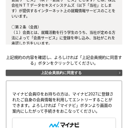
会社ＮＴＴデータセキスイシステムズ（以下「当社」としま
す）が提供するインターネット上の就職情報サービスのことを
いいます。

○第２条（会員）

（１）会員とは、就職活動を行う学生のうち、当社が定める方
法によって「会員サービス」に登録を申し込み、当社がこれを
承認した方をいいます。

（２）会員は、「会員サービス」における会員向けのサービス
を受けることができます。

上記規約の内容を確認し、よろしければ「上記会員規約に同意す
（３）会員は、入会の時点で本規約を承諾しなければなりませ
る」ボタンをクリックしてください。
ん。会員が「会員サービス」を利用したときは、この会員規約
を承認したものとみなします。

上記会員規約に同意する
○第３条（会員ＩＤ番号とパスワード）

（１）会員は、会員ＩＤ番号を付与され、パスワードを登録す
るものとします。ただし、第５条に抵触すると当社が判断した
マイナビ会員IDをお持ちの方は、マイナビ2027に登録さ
場合は、会員ＩＤ番号を付与されないことがあります。

れたご自身の会員情報を利用してエントリーすることが
（２）会員は、会員ＩＤ番号及びパスワードを第三者に譲渡も
できます。よろしければ「マイナビ」ボタンより画面の
しくは貸与してはなりません。

案内にしたがって手続きをおこなってください。
（３）会員の会員ＩＤ番号及びパスワードの管理および使用は
会員の責任とし、これらの使用上の過誤または第三者による不
正使用等については、当社は一切の責任を負わないものとしま