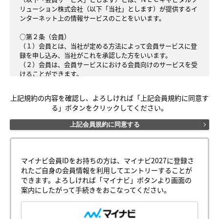
リューション株式会社（以下「当社」とします）が提供するイ
ンターネット上の情報サービスのことをいいます。

○第２条（会員）

（１）会員とは、当社が定める方法によって会員サービスに登
録を申し込み、当社がこれを承認した方をいいます。

（２）会員は、会員サービスにおける会員向けのサービスを受
けることができます。

（３）会員は、入会の時点で本規約を承諾しなければなりませ
ん。会員が会員サービスを利用したときは、この会員規約を承
上記規約の内容を確認し、よろしければ「上記会員規約に同意す
認したものとみなします。

る」ボタンをクリックしてください。
○第３条（会員ＩＤ番号とパスワード）

上記会員規約に同意する
（１）会員は、会員ＩＤ番号を付与され、パスワードを登録す
るものとします。ただし、第５条に抵触すると当社が判断した
場合は、会員ＩＤ番号を付与されないことがあります。

（２）会員は、会員ＩＤ番号およびパスワードを第三者に譲渡
マイナビ会員IDをお持ちの方は、マイナビ2027に登録さ
または貸与してはなりません。

れたご自身の会員情報を利用してエントリーすることが
（３）会員の会員ＩＤ番号およびパスワードの管理および使用
できます。よろしければ「マイナビ」ボタンより画面の
は会員の責任とし、これらの使用上の過誤または第三者による
案内にしたがって手続きをおこなってください。
不正使用等については、当社は一切の責任を負わないものとし
ます。
