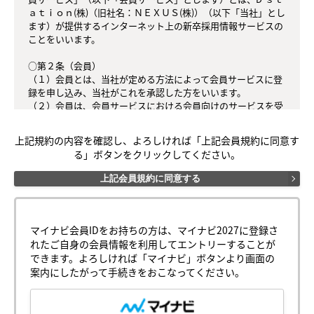
ａｔｉｏｎ(株)（旧社名：ＮＥＸＵＳ(株)）（以下「当社」とし
ます）が提供するインターネット上の新卒採用情報サービスの
ことをいいます。

○第２条（会員）

（１）会員とは、当社が定める方法によって会員サービスに登
録を申し込み、当社がこれを承認した方をいいます。

（２）会員は、会員サービスにおける会員向けのサービスを受
けることができます。

（３）会員は、入会の時点で本規約を承諾しなければなりませ
上記規約の内容を確認し、よろしければ「上記会員規約に同意す
ん。会員が会員サービスを利用したときは、この会員規約を承
る」ボタンをクリックしてください。
認したものとみなします。

上記会員規約に同意する
○第３条（会員ＩＤ番号とパスワード）

（１）会員は、会員ＩＤ番号を付与され、パスワードを登録す
るものとします。ただし、第５条に抵触すると当社が判断した
場合は、会員ＩＤ番号を付与されないことがあります。

マイナビ会員IDをお持ちの方は、マイナビ2027に登録さ
（２）会員は、会員ＩＤ番号およびパスワードを第三者に譲渡
れたご自身の会員情報を利用してエントリーすることが
または貸与してはなりません。

できます。よろしければ「マイナビ」ボタンより画面の
（３）会員の会員ＩＤ番号およびパスワードの管理および使用
案内にしたがって手続きをおこなってください。
は会員の責任とし、これらの使用上の過誤または第三者による
不正使用等については、当社は一切の責任を負わないものとし
ます。
