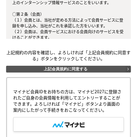
上のインターンシップ情報サービスのことをいいます。

○第２条（会員）

（１）会員とは、当社が定める方法によって会員サービスに登
録を申し込み、当社がこれを承認した方をいいます。

（２）会員は、会員サービスにおける会員向けのサービスを受
けることができます。

（３）会員は、入会の時点で本規約を承諾しなければなりませ
ん。会員が会員サービスを利用したときは、この会員規約を承
上記規約の内容を確認し、よろしければ「上記会員規約に同意す
認したものとみなします。

る」ボタンをクリックしてください。
○第３条（会員ＩＤ番号とパスワード）

上記会員規約に同意する
（１）会員は、会員ＩＤ番号を付与され、パスワードを登録す
るものとします。ただし、第５条に抵触すると当社が判断した
場合は、会員ＩＤ番号を付与されないことがあります。

（２）会員は、会員ＩＤ番号およびパスワードを第三者に譲渡
マイナビ会員IDをお持ちの方は、マイナビ2027に登録さ
または貸与してはなりません。

れたご自身の会員情報を利用してエントリーすることが
（３）会員の会員ＩＤ番号およびパスワードの管理および使用
できます。よろしければ「マイナビ」ボタンより画面の
は会員の責任とし、これらの使用上の過誤または第三者による
案内にしたがって手続きをおこなってください。
不正使用等については、当社は一切の責任を負わないものとし
ます。

○第４条（会員サービス）

（１）会員サービスの提供期間は、2025年4月1日～2027年3月