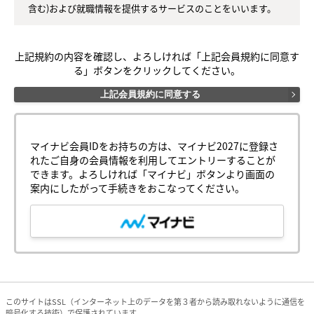
含む)および就職情報を提供するサービスのことをいいます。

○第２条（会員ＩＤ番号・パスワードの付与）

（１）会員は、会員ＩＤ番号を付与され、パスワードを登録す
上記規約の内容を確認し、よろしければ「上記会員規約に同意す
るものとします。ただし、当社の裁量により、申込者が以下各
る」ボタンをクリックしてください。
号に該当すると判断した場合、当社は、申込者に対して会員Ｉ
Ｄ番号およびパスワードの付与をしない又は取り消すことがあ
上記会員規約に同意する
ります。なお、会員は、当社が会員ＩＤ番号・パスワードの付
与をしない又は取り消した申込者に対して、当該判断理由の開
示義務を負わないことを承諾します。

　　　①　申込者以外の者が、やむを得ない理由がないにもか
マイナビ会員IDをお持ちの方は、マイナビ2027に登録さ
かわらず、会員サービスの登録を行った場合（申込者と登録内
れたご自身の会員情報を利用してエントリーすることが
容とで同一人格でない場合）

できます。よろしければ「マイナビ」ボタンより画面の
　　　②　会員サービスの登録内容に虚偽、誤入力、入力漏れ
案内にしたがって手続きをおこなってください。
がある場合

　　　③　過去および現在、暴力団、暴力団員、暴力団準構成
員、暴力団関係企業、総会屋、社会運動標ぼうゴロ、政治活動
標ぼうゴロ、特殊知能暴力集団等の反社会的勢力又はこれらと
密接な関わり（資金その他の便益提供行為を含みますが、これ
らに限られません）を有する方、若しくはこれらに準じる方に
該当する場合

　　　④　当社、当社グループ会社、および第三者のサービス
に不正アクセス、第三者のログイン情報を利用したことが判明
このサイトはSSL（インターネット上のデータを第３者から読み取れないように通信を
暗号化する技術）で保護されています。