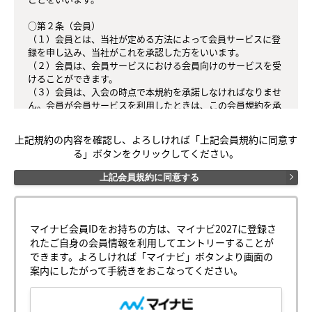
○第２条（会員）

（１）会員とは、当社が定める方法によって会員サービスに登
録を申し込み、当社がこれを承認した方をいいます。

（２）会員は、会員サービスにおける会員向けのサービスを受
けることができます。

（３）会員は、入会の時点で本規約を承諾しなければなりませ
ん。会員が会員サービスを利用したときは、この会員規約を承
認したものとみなします。

上記規約の内容を確認し、よろしければ「上記会員規約に同意す
○第３条（会員ＩＤ番号とパスワード）

る」ボタンをクリックしてください。
（１）会員は、会員ＩＤ番号を付与され、パスワードを登録す
るものとします。ただし、第５条に抵触すると当社が判断した
上記会員規約に同意する
場合は、会員ＩＤ番号を付与されないことがあります。

（２）会員は、会員ＩＤ番号およびパスワードを第三者に譲渡
または貸与してはなりません。

（３）会員の会員ＩＤ番号およびパスワードの管理および使用
マイナビ会員IDをお持ちの方は、マイナビ2027に登録さ
は会員の責任とし、これらの使用上の過誤または第三者による
れたご自身の会員情報を利用してエントリーすることが
不正使用等については、当社は一切の責任を負わないものとし
できます。よろしければ「マイナビ」ボタンより画面の
ます。

案内にしたがって手続きをおこなってください。
○第４条（会員サービス）

（１）会員サービスの提供期間は、2026年2月1日～2027年3月