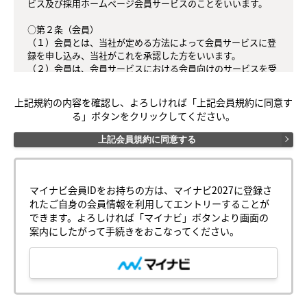
ビス及び採用ホームページ会員サービスのことをいいます。

○第２条（会員）

（１）会員とは、当社が定める方法によって会員サービスに登
録を申し込み、当社がこれを承認した方をいいます。

（２）会員は、会員サービスにおける会員向けのサービスを受
けることができます。

（３）会員は、入会の時点で本規約を承諾しなければなりませ
上記規約の内容を確認し、よろしければ「上記会員規約に同意す
ん。会員が会員サービスを利用したときは、この会員規約を承
る」ボタンをクリックしてください。
認したものとみなします。

上記会員規約に同意する
○第３条（会員ＩＤ番号とパスワード）

（１）会員は、会員ＩＤ番号を付与され、パスワードを登録す
るものとします。ただし、第５条に抵触すると当社が判断した
場合は、会員ＩＤ番号を付与されないことがあります。

マイナビ会員IDをお持ちの方は、マイナビ2027に登録さ
（２）会員は、会員ＩＤ番号およびパスワードを第三者に譲渡
れたご自身の会員情報を利用してエントリーすることが
または貸与してはなりません。

できます。よろしければ「マイナビ」ボタンより画面の
（３）会員の会員ＩＤ番号およびパスワードの管理および使用
案内にしたがって手続きをおこなってください。
は会員の責任とし、これらの使用上の過誤または第三者による
不正使用等については、当社は一切の責任を負わないものとし
ます。

○第４条（会員サービス）

（１）会員サービスの提供期間は、2025年4月1日～2027年3月