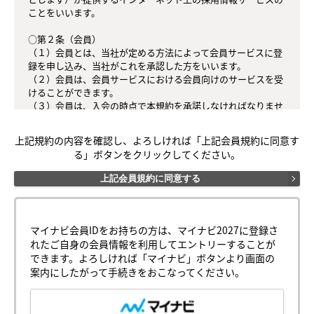
ことをいいます。

○第２条（会員）

（１）会員とは、当社が定める方法によって会員サービスに登
録を申し込み、当社がこれを承認した方をいいます。

（２）会員は、会員サービスにおける会員向けのサービスを受
けることができます。

（３）会員は、入会の時点で本規約を承諾しなければなりませ
ん。会員が会員サービスを利用したときは、この会員規約を承
認したものとみなします。

上記規約の内容を確認し、よろしければ「上記会員規約に同意す
る」ボタンをクリックしてください。
○第３条（会員ＩＤ番号とパスワード）

（１）会員は、会員ＩＤ番号を付与され、パスワードを登録す
上記会員規約に同意する
るものとします。ただし、第５条に抵触すると当社が判断した
場合は、会員ＩＤ番号を付与されないことがあります。

（２）会員は、会員ＩＤ番号およびパスワードを第三者に譲渡
または貸与してはなりません。

マイナビ会員IDをお持ちの方は、マイナビ2027に登録さ
（３）会員の会員ＩＤ番号およびパスワードの管理および使用
れたご自身の会員情報を利用してエントリーすることが
は会員の責任とし、これらの使用上の過誤または第三者による
できます。よろしければ「マイナビ」ボタンより画面の
不正使用等については、当社は一切の責任を負わないものとし
案内にしたがって手続きをおこなってください。
ます。

○第４条（会員サービス）
