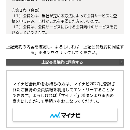
○第２条（会員）

（１）会員とは、当社が定める方法によって会員サービスに登
録を申し込み、当社がこれを承認した方をいいます。

（２）会員は、会員サービスにおける会員向けのサービスを受
けることができます。

（３）会員は、入会の時点で本規約を承諾しなければなりませ
ん。会員が会員サービスを利用したときは、この会員規約を承
上記規約の内容を確認し、よろしければ「上記会員規約に同意す
認したものとみなします。

る」ボタンをクリックしてください。
○第３条（会員ＩＤ番号とパスワード）

上記会員規約に同意する
（１）会員は、会員ＩＤ番号を付与され、パスワードを登録す
るものとします。ただし、第５条に抵触すると当社が判断した
場合は、会員ＩＤ番号を付与されないことがあります。

（２）会員は、会員ＩＤ番号およびパスワードを第三者に譲渡
マイナビ会員IDをお持ちの方は、マイナビ2027に登録さ
または貸与してはなりません。

れたご自身の会員情報を利用してエントリーすることが
（３）会員の会員ＩＤ番号およびパスワードの管理および使用
できます。よろしければ「マイナビ」ボタンより画面の
は会員の責任とし、これらの使用上の過誤または第三者による
案内にしたがって手続きをおこなってください。
不正使用等については、当社は一切の責任を負わないものとし
ます。

○第４条（会員サービス）

（１）会員サービスの提供期間は、2025年2月1日～2027年2月