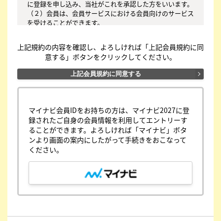
に登録を申し込み、当社がこれを承認した方をいいます。

（２）会員は、会員サービスにおける会員向けのサービス
を受けることができます。

（３）会員は、入会の時点で本規約を承諾しなければなり
ません。会員が会員サービスを利用したときは、この会員
上記規約の内容を確認し、よろしければ「上記会員規約に同
規約を承認したものとみなします。

意する」ボタンをクリックしてください。
○第３条（会員ＩＤ番号とパスワード）

上記会員規約に同意する
（１）会員は、会員ＩＤ番号を付与され、パスワードを登
録するものとします。ただし、第５条に抵触すると当社が
判断した場合は、会員ＩＤ番号を付与されないことがあり
ます。

マイナビ会員IDをお持ちの方は、マイナビ2027に登
（２）会員は、会員ＩＤ番号およびパスワードを第三者に
録されたご自身の会員情報を利用してエントリーす
譲渡または貸与してはなりません。

ることができます。よろしければ「マイナビ」ボタ
（３）会員の会員ＩＤ番号およびパスワードの管理および
ンより画面の案内にしたがって手続きをおこなって
使用は会員の責任とし、これらの使用上の過誤または第三
ください。
者による不正使用等については、当社は一切の責任を負わ
ないものとします。

○第４条（会員サービス）

（１）会員サービスの提供期間は、2026年3月1日～2027
年2月28日（予定）とします。

（２）当社は、会員への事前の通知なくして、会員サービ
スを変更、中断、中止することがあり、会員はこれを承諾