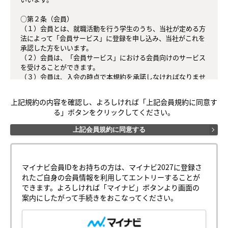
○第２条（会員）

（１）会員とは、就職活動を行う学生のうち、当社が定める方
法によって「会員サービス」に登録を申し込み、当社がこれを
承認した方をいいます。

（２）会員は、「会員サービス」における会員向けのサービス
を受けることができます。

（３）会員は、入会の時点で本規約を承諾しなければなりませ
ん。会員が「会員サービス」を利用したときは、この会員規約
を承認したものとみなします。

上記規約の内容を確認し、よろしければ「上記会員規約に同意す
る」ボタンをクリックしてください。
○第３条（会員ＩＤ番号とパスワード）

（１）会員は、会員ＩＤ番号を付与され、パスワードを登録す
上記会員規約に同意する
るものとします。ただし、第５条に抵触すると当社が判断した
場合は、会員ＩＤ番号を付与されないことがあります。

（２）会員は、会員ＩＤ番号及びパスワードを第三者に譲渡も
しくは貸与してはなりません。

マイナビ会員IDをお持ちの方は、マイナビ2027に登録さ
（３）会員の会員ＩＤ番号及びパスワードの管理および使用は
れたご自身の会員情報を利用してエントリーすることが
会員の責任とし、これらの使用上の過誤または第三者による不
できます。よろしければ「マイナビ」ボタンより画面の
正使用等については、当社は一切の責任を負わないものとしま
案内にしたがって手続きをおこなってください。
す。

○第４条（会員サービス）
