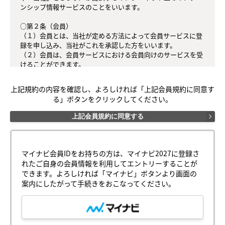
ンシップ情報サービスのことをいいます。

○第２条（会員）

（１）会員とは、当社が定める方法によって会員サービスに登
録を申し込み、当社がこれを承認した方をいいます。

（２）会員は、会員サービスにおける会員向けのサービスを受
けることができます。

（３）会員は、入会の時点で本規約を承諾しなければなりませ
ん。会員が会員サービスを利用したときは、この会員規約を承
上記規約の内容を確認し、よろしければ「上記会員規約に同意す
認したものとみなします。

る」ボタンをクリックしてください。
○第３条（会員ＩＤ番号とパスワード）

上記会員規約に同意する
（１）会員は、会員ＩＤ番号を付与され、パスワードを登録す
るものとします。ただし、第５条に抵触すると当社が判断した
場合は、会員ＩＤ番号を付与されないことがあります。

（２）会員は、会員ＩＤ番号およびパスワードを第三者に譲渡
マイナビ会員IDをお持ちの方は、マイナビ2027に登録さ
または貸与してはなりません。

れたご自身の会員情報を利用してエントリーすることが
（３）会員の会員ＩＤ番号およびパスワードの管理および使用
できます。よろしければ「マイナビ」ボタンより画面の
は会員の責任とし、これらの使用上の過誤または第三者による
案内にしたがって手続きをおこなってください。
不正使用等については、当社は一切の責任を負わないものとし
ます。

○第４条（会員サービス）
