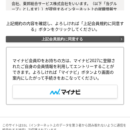
会社、東邦総合サービス株式会社をいいます。（以下「当グル
ープ」とします））が提供するインターネット上の就職情報サ
ービスのことをいいます。

上記規約の内容を確認し、よろしければ「上記会員規約に同意す
○第２条（会員）

る」ボタンをクリックしてください。
（１）会員とは、当グループが定める方法によって会員サービ
スに登録を申し込み、当グループがこれを承認した方をいいま
上記会員規約に同意する
す。

（２）会員は、会員サービスにおける会員向けのサービスを受
けることができます。

（３）会員は、入会の時点で本規約を承諾しなければなりませ
マイナビ会員IDをお持ちの方は、マイナビ2027に登録さ
ん。会員が会員サービスを利用したときは、この会員規約を承
れたご自身の会員情報を利用してエントリーすることが
認したものとみなします。

できます。よろしければ「マイナビ」ボタンより画面の
案内にしたがって手続きをおこなってください。
○第３条（会員サービスの利用条件）

（１）会員サービスの利用は無料です。ただし、会員サービス
利用に必要な回線料金等については会員が負担するものとしま
す。

（２）会員は会員サービスの利用にあたって、当グループの指
定する個人情報その他の情報を当グループに提供する必要があ
ります。

このサイトはSSL（インターネット上のデータを第３者から読み取れないように通信を
暗号化する技術）で保護されています。