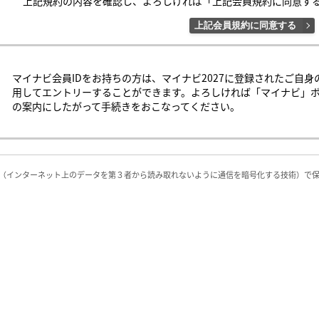
上記規約の内容を確認し、よろしければ「上記会員規約に同意す
	（３）会員の会員ＩＤ番号及びパスワードの管理および使用は会員の責任とし、これらの使用上の過誤または第
三者による不正使用等については、当庫は一切の責任を負わないものとしま
上記会員規約に同意する
	○第４条（会員サービス）

	（１）会員サービスの期間は、2025年2月1日～2027年3月31日（予定）とします。

	（２）当庫は、会員への事前の通知なくして、「会員サービス」を変更、中断、中止することがあり、会員はこ
マイナビ会員IDをお持ちの方は、マイナビ2027に登録されたご自身
れを承諾するものとします。

用してエントリーすることができます。よろしければ「マイナビ」
	（３）会員は、システム障害などの事情により、会員サービス機能に支障が生じ、もしくは会員サービスが停止
の案内にしたがって手続きをおこなってください。
する等の可能性がある事を承諾するものとします。

	○第５条（会員の禁止行為）

	会員は以下の行為を行なわないものとします。

	（１）他の会員、当庫又は第三者の著作権、肖像権、その他知的所有権を侵害する行為

L（インターネット上のデータを第３者から読み取れないように通信を暗号化する技術）で
	（２）他の会員、当庫又は第三者の財産、信用、名誉、プライバシー、その他人権等を侵害する行為

	（３）他の会員、当庫又は第三者を差別、批判、攻撃、誹謗中傷する行為

	（４）「会員サービス」の運営を妨げる行為、またはその恐れのある行為

	（５）当庫の業務を阻害する行為、又は不利益を与える行為

	（６）個人的な勧誘行為、個人的な物品の売買行為、その他「会員サービス」を利用して、営業活動、営利を目
的とした情報提供活動を行うこと

	（７）「会員サービス」を通じて入手した情報を複製、販売、出版その他の方法により私的利用の範囲を超えて
使用すること

	（８）「会員サービス」における政治活動、選挙活動、宗教活動

	（９）虚偽の内容に基づいて会員登録する行為

	（10）犯罪的行為に結びつく行為、公序良俗に反する行為、その他、法律、法令に反する行為
