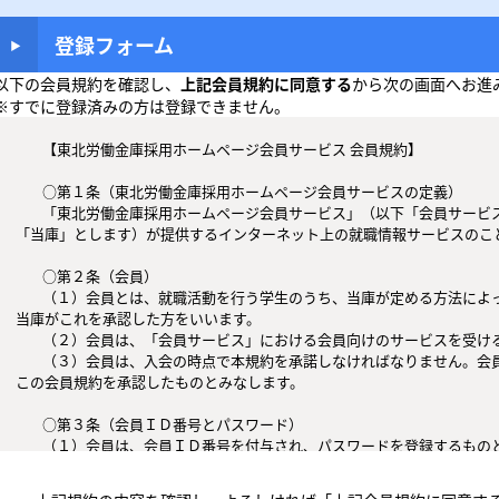
登録フォーム
以下の会員規約を確認し、
上記会員規約に同意する
から次の画面へお進
※すでに登録済みの方は登録できません。
  	【東北労働金庫採用ホームページ会員サービス 会員規約】

	○第１条（東北労働金庫採用ホームページ会員サービスの定義） 

	「東北労働金庫採用ホームページ会員サービス」（以下「会員サービス」とします）とは、東北労働金庫（以下
「当庫」とします）が提供するインターネット上の就職情報サービスのこと
	○第２条（会員）

	（１）会員とは、就職活動を行う学生のうち、当庫が定める方法によって「会員サービス」に登録を申し込み、
当庫がこれを承認した方をいいます。

	（２）会員は、「会員サービス」における会員向けのサービスを受けることができます。

	（３）会員は、入会の時点で本規約を承諾しなければなりません。会員が「会員サービス」を利用したときは、
この会員規約を承認したものとみなします。

	○第３条（会員ＩＤ番号とパスワード）

	（１）会員は、会員ＩＤ番号を付与され、パスワードを登録するものとします。ただし、第５条に抵触すると当
庫が判断した場合は、会員ＩＤ番号を付与されないことがあります。

	（２）会員は、会員ＩＤ番号及びパスワードを第三者に譲渡もしくは貸与してはなりません。
