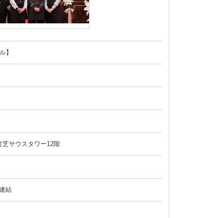
ル】
竹芝サウスタワー12階
プ連結