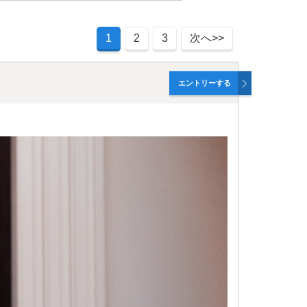
1
2
3
次へ>>