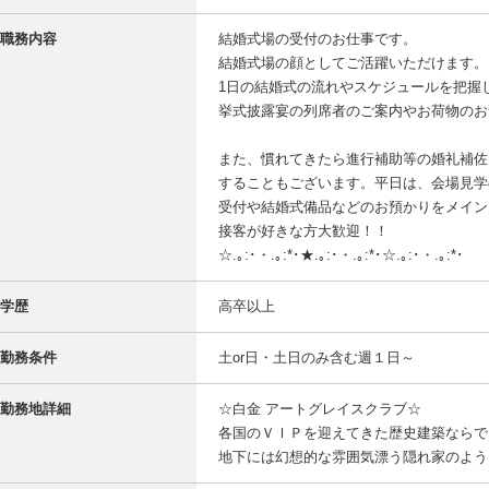
職務内容
結婚式場の受付のお仕事です。
結婚式場の顔としてご活躍いただけます。
1日の結婚式の流れやスケジュールを把握
挙式披露宴の列席者のご案内やお荷物のお
また、慣れてきたら進行補助等の婚礼補佐
することもございます。平日は、会場見学
受付や結婚式備品などのお預かりをメイン
接客が好きな方大歓迎！！
☆.｡:･・.｡:*･★.｡:･・.｡:*･☆.｡:･・.｡:*･
学歴
高卒以上
勤務条件
土or日・土日のみ含む週１日～
勤務地詳細
☆白金 アートグレイスクラブ☆
各国のＶＩＰを迎えてきた歴史建築ならで
地下には幻想的な雰囲気漂う隠れ家のよう