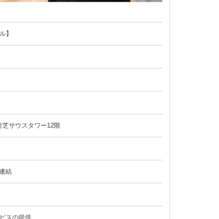
ル】
竹芝サウスタワー12階
プ連結
ビスの提供