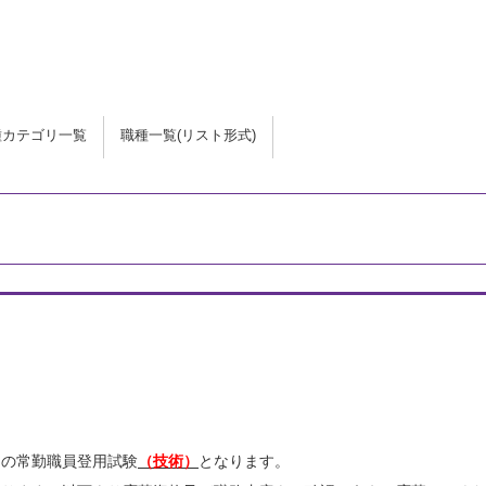
種カテゴリ一覧
職種一覧(リスト形式)
）
らの常勤職員登用試験
（技術）
となります。
