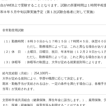
自がWEB上で受験することとなります。試験の所要時間は１時間半程度
令和８年５月中旬以降実施予定（第１次試験合格者に対して実施）
非常勤登用試験
（１）勤務時間：８時３０分から１７時１５分（７時間４５分、休憩６０
ただし、勤務場所によっては、これと異なる場合がありま
（２）休 日 ：土曜日、日曜日、祝日、年末年始（１２月２９日から１
ただし、勤務場所によっては、これと異なる場合がありま
（３）休暇等 ：休暇等の制度は、大学が定める就業規則等によります。
給与支給額（月給）： 254,100円～
大学が定める規則により、学歴や職歴に応じて決定します。
期末・勤勉手当が支給されるほか、一定の条件を満たす場合には、各種手
当等）が支給されます。
文部科学省共済組合（健康保険、厚生年金に該当します。）、雇用保険、
また、医療・研修施設、保育所等を利用することができます。