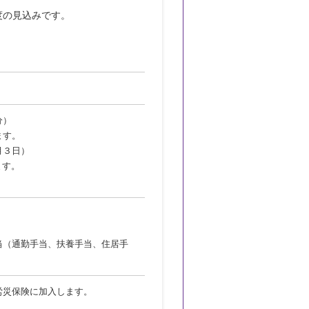
の見込みです。　　　　　　

分）
す。
月３日）
す。
当（通勤手当、扶養手当、住居手
労災保険に加入します。