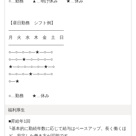
○…勤務 ▲…明け休み ★…休み
【昼日勤務 シフト例】
―――――――――――――
月 火 水 木 金 土 日
―――――――――――――
○―○―○―○―★―○―○
○―○―★―○―○―○―○
★―○―○―○―○―★―○
○―○―○―★―○―○―○
○―★
○…勤務 ★…休み
福利厚生
■昇給年1回
└基本的に勤続年数に応じて給与はベースアップ。長く働くほ
ど、安定した働き方が可能です。