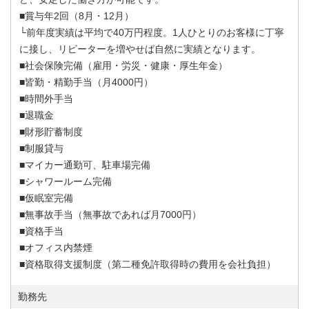
■賞与年2回（8月・12月）
└前年度実績は平均で40万円程度。1人ひとりのお客様に丁寧
に接し、リピーターを増やせば自然に実績となります。
■社会保険完備（雇用・労災・健康・厚生年金）
■皆勤・精勤手当（月4000円）
■時間外手当
■退職金
■財形貯蓄制度
■制服貸与
■マイカー通勤可、駐車場完備
■シャワールーム完備
■仮眠室完備
■無事故手当（無事故であれば月7000円）
■資格手当
■オフィス内禁煙
■資格取得支援制度（第二種免許取得時の費用を会社負担）
勤務先