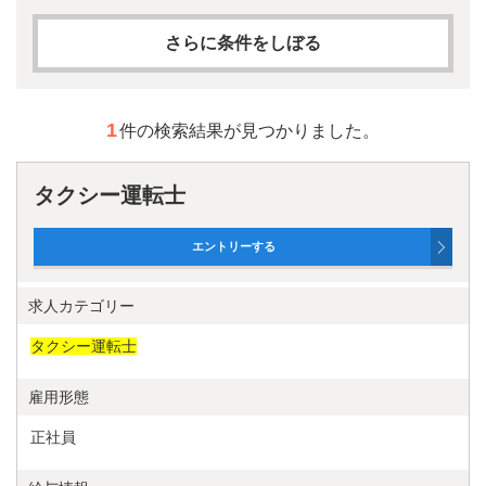
さらに条件をしぼる
求人カテゴリー
1
件の検索結果が見つかりました。
フリーワード
タクシー運転士
AND検索
OR検索
雇用形態
求人カテゴリー
正社員
タクシー運転士
契約社員
雇用形態
正社員