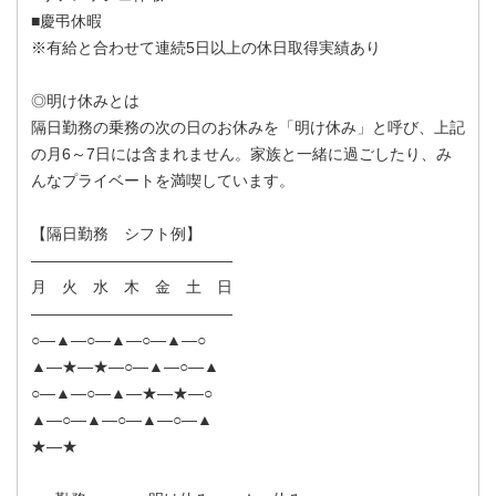
■慶弔休暇
※有給と合わせて連続5日以上の休日取得実績あり
◎明け休みとは
隔日勤務の乗務の次の日のお休みを「明け休み」と呼び、上記
の月6～7日には含まれません。家族と一緒に過ごしたり、み
んなプライベートを満喫しています。
【隔日勤務 シフト例】
―――――――――――――
月 火 水 木 金 土 日
―――――――――――――
○―▲―○―▲―○―▲―○
▲―★―★―○―▲―○―▲
○―▲―○―▲―★―★―○
▲―○―▲―○―▲―○―▲
★―★