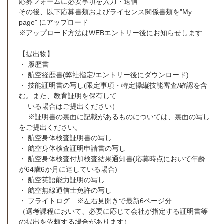
応募フォームに必要事項を入力・送信
その後、以下応募書類およびライセンス関係書類を"My
page" にアップロード
※アップロード方法はWEBエントリー後にお知らせします
【提出物】
・ 履歴書
・ 航空経歴書(弊社指定/エントリー後にダウンロード)
・ 技能証明書の写し(限定事項・特定操縦技能審査/確認を含
む。また、教育証明を保有して
いる場合はご提出ください）
※証明書の裏面に記載があるものについては、裏面の写し
をご提出ください。
・ 航空身体検査証明書の写し
・ 航空身体検査証明申請書の写し
・ 航空身体検査付加検査結果通知書(応募時点において年齢
が64歳6か月に達している場合)
・ 航空英語能力証明の写し
・ 航空無線通信士免許の写し
・ フライトログ ※左右見開きで最新6ページ分
（選考課程において、必要に応じて会社が指定する証明書等
の提出を依頼する場合があります）