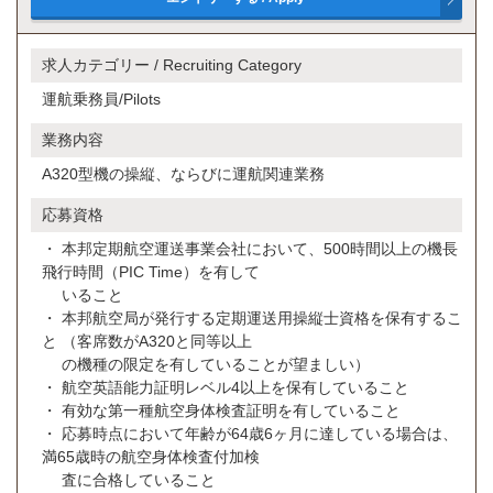
求人カテゴリー / Recruiting Category
運航乗務員/Pilots
業務内容
A320型機の操縦、ならびに運航関連業務
応募資格
・ 本邦定期航空運送事業会社において、500時間以上の機長
飛行時間（PIC Time）を有して
いること
・ 本邦航空局が発行する定期運送用操縦士資格を保有するこ
と （客席数がA320と同等以上
の機種の限定を有していることが望ましい）
・ 航空英語能力証明レベル4以上を保有していること
・ 有効な第一種航空身体検査証明を有していること
・ 応募時点において年齢が64歳6ヶ月に達している場合は、
満65歳時の航空身体検査付加検
査に合格していること