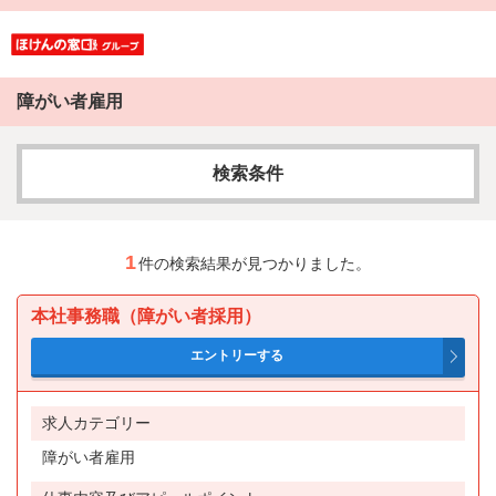
障がい者雇用
検索条件
フリーワード
1
件の検索結果が見つかりました。
本社事務職（障がい者採用）
AND検索
OR検索
求人カテゴリー
障がい者雇用