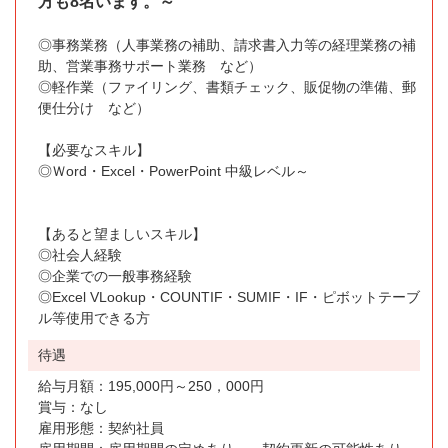
方も8名います。～
◎事務業務（人事業務の補助、請求書入力等の経理業務の補
助、営業事務サポート業務 など）
◎軽作業（ファイリング、書類チェック、販促物の準備、郵
便仕分け など）
【必要なスキル】
◎Ｗord・Excel・PowerPoint 中級レベル～
【あると望ましいスキル】
◎社会人経験
◎企業での一般事務経験
◎Excel VLookup・COUNTIF・SUMIF・IF・ピボットテーブ
ル等使用できる方
待遇
給与月額：195,000円～250，000円
賞与：なし
雇用形態：契約社員