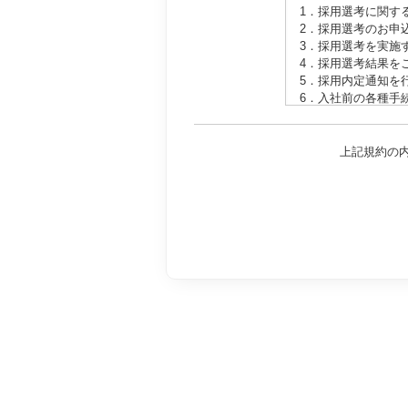
1．採用選考に関す
2．採用選考のお申
3．採用選考を実施
4．採用選考結果を
5．採用内定通知を
6．入社前の各種手
7．他職種の紹介の
8．その他採用選考
上記規約の
【利用する個人情報
1．履歴書、職務経
報
2．電話、電子メー
含まれる情報
3．適性検査に含ま
【個人情報の第三者
弊社が取得した個人
があります。
1．法令に基づく場
2．人の生命、身体
3．公衆衛生の向上
4．国の機関若しく