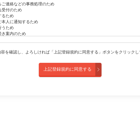
るご連絡などの事務処理のため
込受付のため
するため
ご本人に通知するため
行うため
続き案内のため
ため
などに関連・付随する業務のため
内容を確認し、よろしければ「上記登録規約に同意する」ボタンをクリックし
】
歴書、エントリーフォーム等形式を問わず採用応募者が弊社に対して提供し
ル、SNS、面談、面接その他対面・非対面を問わず採用応募者と弊社の間に
れる情報
への提供】
情報は、第三者に提供しません。ただし、以下の場合は、本人の同意なく第
合
または財産の保護のために必要がある場合であって、本人の同意を得ることが
推進のために特に必要がある場合であって、本人の同意を得ることが困難であ
は地方公共団体またはその委託を受けた者が法令の定める事務を遂行するこ