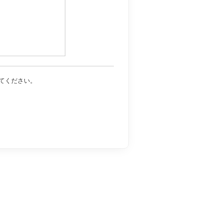
てください。
た書類等に含まれる情
おいて行われる対話に
三者に提供する場合
困難であるとき
るとき
とに対して協力する必