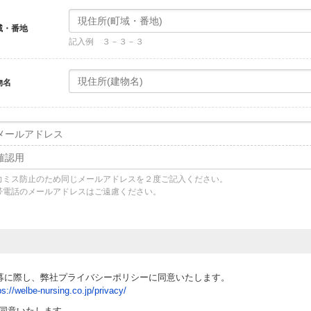
域・番地
記入例 ３－３－３
物名
力ミス防止のため同じメールアドレスを２度ご記入ください。
帯電話のメールアドレスはご遠慮ください。
募に際し、弊社プライバシーポリシーに同意いたします。
ps://welbe-nursing.co.jp/privacy/
同意いたします。