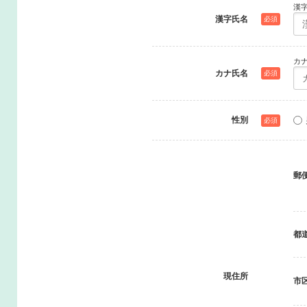
漢
漢字氏名
必須
カ
カナ氏名
必須
性別
必須
郵
都
現住所
市