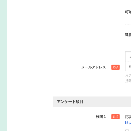
町
建
メールアドレス
必須
入
携
アンケート項目
設問 1
応
必須
htt