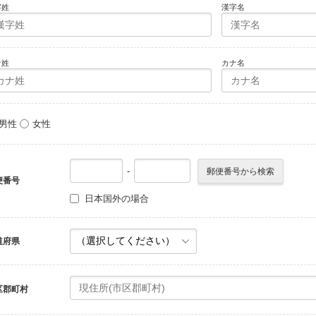
字姓
漢字名
ナ姓
カナ名
男性
女性
-
便番号
日本国外の場合
道府県
区郡町村