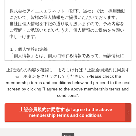
株式会社アイエスエフネット （以下、当社）では、採用活動
において、皆様の個人情報をご提供いただいております。
当社は個人情報を下記の通り取り扱いますので、予め内容を
ご理解・ご承諾いただいたうえ、個人情報のご提供をお願い
申し上げます。
１．個人情報の定義
「個人情報」とは、個人に関する情報であって、当該情報に
含まれる氏名、生年月日、住所、電話番号、メールアドレ
ス、画像や音声などによって特定の個人を識別できる（他の
上記規約の内容を確認し、よろしければ「上記会員規約に同意す
情報と容易に照合することができ、それによって特定の個人
る」ボタンをクリックしてください。/Please check the
を識別することができることとなるものを含む）もの又は個
membership terms and conditions below and proceed to the next
人識別符号が含まれるものをいいます。
screen by clicking "I agree to the above membership terms and
conditions".
２．任意性
個人情報のご提供は任意となります。ただし、必要な個人情
報がご提供されない場合、当社での採用選考や情報提供等が
できない場合がありますので、予めご了承ください。
３．個人情報の利用目的