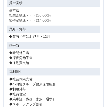
賃金実績
基本給
①乗合輸送・・・255,000円
②特定輸送・・・214,000円
昇給・賞与
◆賞与／年2回（7月・12月）
諸手当
◆時間外手当
◆深夜労働手当
◆通勤費支給
福利厚生
◆社会保険完備
◆小田急グループ健康保険組合
◆制服貸与
◆社員食堂
◆乗車証（職務・家族・通学）
◆スポーツクラブ割引