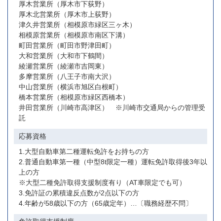
厚木営業所（厚木市下荻野）
厚木北営業所（厚木市上荻野）
津久井営業所（相模原市緑区三ヶ木）
相模原営業所（相模原市南区下溝）
町田営業所（町田市野津田町）
大和営業所（大和市下鶴間）
綾瀬営業所（綾瀬市吉岡東）
多摩営業所（八王子市南大沢）
中山営業所（横浜市旭区白根町）
橋本営業所（相模原市緑区西橋本）
井田営業所（川崎市高津区） ※川崎市交通局からの管理受
託
応募資格
1.大型自動車第二種運転免許をお持ちの方
2.普通自動車第一種（中型8t限定一種）運転免許取得後3年以
上の方
※大型二種免許取得支援制度有り（AT車限定でも可）
3.免許証の累積違反点数が2点以下の方
4.年齢が58歳以下の方（65歳定年）…〔職務経歴不問〕