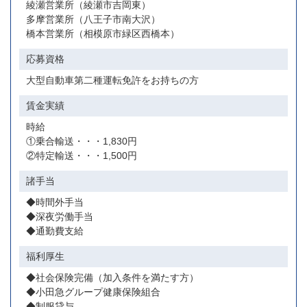
綾瀬営業所（綾瀬市吉岡東）
多摩営業所（八王子市南大沢）
橋本営業所（相模原市緑区西橋本）
応募資格
大型自動車第二種運転免許をお持ちの方
賃金実績
時給
①乗合輸送・・・1,830円
②特定輸送・・・1,500円
諸手当
◆時間外手当
◆深夜労働手当
◆通勤費支給
福利厚生
◆社会保険完備（加入条件を満たす方）
◆小田急グループ健康保険組合
◆制服貸与