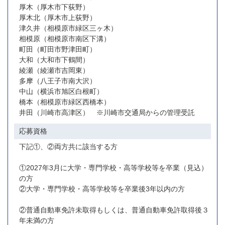
厚木（厚木市下荻野）
厚木北（厚木市上荻野）
津久井（相模原市緑区三ヶ木）
相模原（相模原市南区下溝）
町田（町田市野津田町）
大和（大和市下鶴間）
綾瀬（綾瀬市吉岡東）
多摩（八王子市南大沢）
中山（横浜市旭区白根町）
橋本（相模原市緑区西橋本）
井田（川崎市高津区） ※川崎市交通局からの管理受託
応募資格
下記①、②両方共に該当する方
①2027年3月に大学・専門学校・高等学校等を卒業（見込）
の方
②大学・専門学校・高等学校等を卒業後3年以内の方
②普通自動車免許未取得もしくは、普通自動車免許取得後３
年未満の方