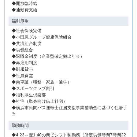
◆開放臨時給
◆通勤費支給
福利厚生
◆社会保険完備
◆小田急グループ健康保険組合
◆共済組合制度
◆労働組合
◆退職金制度（企業型確定拠出年金）
◆再雇用制度
◆制服貸与
◆社員食堂
◆乗車証（職務・家族・通学）
◆スポーツクラブ割引
◆福利厚生倶楽部
◆社宅（単身向け借上社宅）
◆横浜市民間バス運転士住居支援事業補助金に基づく住居手
当
勤務時間
◆4:23～翌1:40の間でシフト制勤務（所定労働時間7時間22