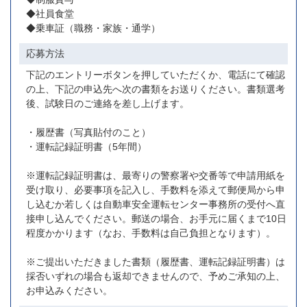
◆社員食堂
◆乗車証（職務・家族・通学）
応募方法
下記のエントリーボタンを押していただくか、電話にて確認
の上、下記の申込先へ次の書類をお送りください。書類選考
後、試験日のご連絡を差し上げます。
・履歴書（写真貼付のこと）
・運転記録証明書（5年間）
※運転記録証明書は、最寄りの警察署や交番等で申請用紙を
受け取り、必要事項を記入し、手数料を添えて郵便局から申
し込むか若しくは自動車安全運転センター事務所の受付へ直
接申し込んでください。郵送の場合、お手元に届くまで10日
程度かかります（なお、手数料は自己負担となります）。
※ご提出いただきました書類（履歴書、運転記録証明書）は
採否いずれの場合も返却できませんので、予めご承知の上、
お申込みください。