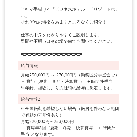
九州・沖縄
当社が手掛ける「ビジネスホテル」「リゾートホテ
勤務地
ル」
それぞれの特徴をあますところなくご紹介！
北海道
仕事の中身をわかりやすくご説明します。
青森県
疑問や不明点はその場で何でも聞いてください。
岩手県
■□■□■□■□■□■□■□■□■□■□■□■□■
宮城県
給与情報
秋田県
月給250,000円 ～ 276,000円（勤務区分手当含む）
＋ 賞与（夏期・冬期・決算賞与） + 時間外手当
福島県
※年齢、経験により入社時の給与は決定します。
茨城県
給与情報2
栃木県
※全国転勤を希望しない場合（転居を伴わない範囲
で異動の可能性あり）
群馬県
月給220,000円～253,000円
＋ 賞与年3回（夏期・冬期・決算賞与）＋ 時間外
埼玉県
手当 となります。