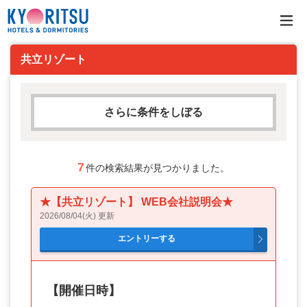
共立リゾート
さらに条件をしぼる
フリーワード
7
件の検索結果が見つかりました。
★【共立リゾート】 WEB会社説明会★
AND検索
2026/08/04(火) 更新
OR検索
雇用形態
【開催日時】
アルバイト