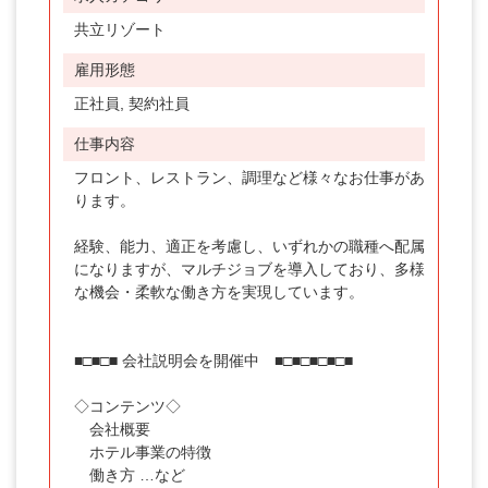
共立リゾート
エリア
雇用形態
北海道
正社員, 契約社員
東北
仕事内容
関東・甲信越
フロント、レストラン、調理など様々なお仕事があ
箱根
ります。
伊豆
経験、能力、適正を考慮し、いずれかの職種へ配属
になりますが、マルチジョブを導入しており、多様
伊勢・飛騨
な機会・柔軟な働き方を実現しています。
関西
■□■□■ 会社説明会を開催中 ■□■□■□■□■
中国・四国
中部・北陸
◇コンテンツ◇
会社概要
九州
ホテル事業の特徴
働き方 …など