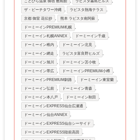
,
,
ことひら温泉 御宿 敷島館
ラビスタ霧島ヒルズ
愛媛県
,
,
ザ・ビーチタワー沖縄
ラビスタ熱海テラス
,
,
京都 御室 花伝抄
熊本 ラビスタ南阿蘇
高知県
,
ドーミーインPREMIUM札幌
福岡県
,
,
ドーミーイン札幌ANNEX
ドーミーイン千歳
,
,
長崎県
ドーミーイン稚内
ドーミーイン北見
,
,
ドーミーイン網走
ラビスタ富良野ヒルズ
熊本県
,
,
ドーミーイン旭川
ドーミーイン苫小牧
大分県
,
,
ドーミーイン帯広
ドーミーインPREMIUM小樽
,
,
ドーミーインPREMIUM釧路
ドーミーイン東室蘭
宮崎県
,
,
ドーミーイン弘前
ドーミーイン青森
鹿児島県
,
,
ドーミーイン本八戸
ドーミーイン秋田
沖縄県
,
ドーミーインEXPRESS仙台広瀬通
,
ドーミーイン仙台ANNEX
,
ドーミーインEXPRESS仙台シーサイド
,
ドーミーインEXPRESS陸前高田