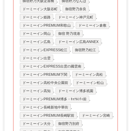
,
,
御宿野乃大阪淀屋橋
御宿野乃なんば
,
,
ドーミーイン大阪谷町
御宿野乃奈良
,
,
ドーミーイン姫路
ドーミーイン神戸元町
,
,
ドーミーインPREMIUM和歌山
ドーミーイン倉敷
,
,
ドーミーイン岡山
御宿 野乃境港
,
,
ドーミーイン広島
ドーミーイン広島ANNEX
,
,
ドーミーインEXPRESS松江
御宿野乃松江
,
ドーミーイン出雲
,
ドーミーインEXPRESS出雲の國雲南
,
,
ドーミーインPREMIUM下関
ドーミーイン高松
,
,
ドーミーイン高松中央公園前
ドーミーイン松山
,
,
ドーミーイン高知
ドーミーイン博多祇園
,
ドーミーインPREMIUM博多・ｷｬﾅﾙｼﾃｨ前
,
ドーミーイン長崎新地中華街
,
,
ドーミーインPREMIUM長崎駅前
ドーミーイン宮崎
,
,
ドーミーイン大分
御宿野乃別府