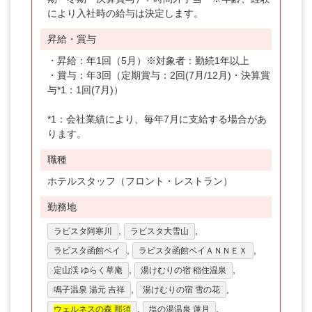
により入社時の給与は決定します。
昇給・賞与
・昇給：年1回（5月）※対象者：勤続1年以上
・賞与：年3回（定期賞与：2回(7月/12月)・決算賞
与*1：1回(7月)）
*1：会社業績により、毎年7月に支給する場合があ
ります。
職種
ホテルスタッフ（フロント・レストラン）
勤務地
,
,
ラビスタ阿寒川
ラビスタ大雪山
,
,
ラビスタ函館ベイ
ラビスタ函館ベイＡＮＮＥＸ
,
,
定山渓 ゆらく草庵
湯けむりの宿 稲住温泉
,
,
鳴子温泉 湯元 吉祥
湯けむりの宿 雪の花
,
,
ウェルネスの森 那須
塩の湯温泉 蓮月