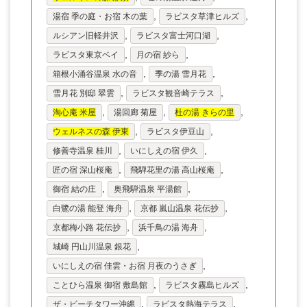
,
,
湯宿 季の庭・お宿 木の葉
ラビスタ草津ヒルズ
,
,
ルシアン旧軽井沢
ラビスタ富士河口湖
,
,
ラビスタ東京ベイ
月の宿 紗ら
,
,
箱根小涌谷温泉 水の音
季の湯 雪月花
,
,
雪月花 別邸 翠雲
ラビスタ観音崎テラス
,
,
,
淘心庵 米屋
湯回廊 菊屋
杜の湯 きらの里
,
,
ウェルネスの森 伊東
ラビスタ伊豆山
,
,
修善寺温泉 桂川
いにしえの宿 伊久
,
,
匠の宿 深山桜庵
飛騨花里の湯 高山桜庵
,
,
御宿 結の庄
奥飛騨温泉 平湯館
,
,
白鷺の湯 能登 海舟
京都 嵐山温泉 花伝抄
,
,
京都梅小路 花伝抄
浜千鳥の湯 海舟
,
城崎 円山川温泉 銀花
,
いにしえの宿 佳雲・お宿 月夜のうさぎ
,
,
ことひら温泉 御宿 敷島館
ラビスタ霧島ヒルズ
,
,
ザ・ビーチタワー沖縄
ラビスタ熱海テラス