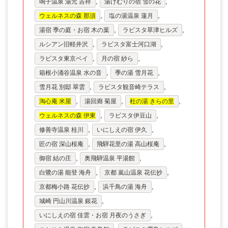
,
,
鳴子温泉 湯元 吉祥
湯けむりの宿 雪の花
三重県
,
,
ウェルネスの森 那須
塩の湯温泉 蓮月
,
,
京都府
湯宿 季の庭・お宿 木の葉
ラビスタ草津ヒルズ
,
,
ルシアン旧軽井沢
ラビスタ富士河口湖
大阪府
,
,
ラビスタ東京ベイ
月の宿 紗ら
兵庫県
,
,
箱根小涌谷温泉 水の音
季の湯 雪月花
,
,
雪月花 別邸 翠雲
ラビスタ観音崎テラス
奈良県
,
,
,
淘心庵 米屋
湯回廊 菊屋
杜の湯 きらの里
和歌山県
,
,
ウェルネスの森 伊東
ラビスタ伊豆山
鳥取県
,
,
修善寺温泉 桂川
いにしえの宿 伊久
,
,
匠の宿 深山桜庵
飛騨花里の湯 高山桜庵
島根県
,
,
御宿 結の庄
奥飛騨温泉 平湯館
岡山県
,
,
白鷺の湯 能登 海舟
京都 嵐山温泉 花伝抄
広島県
,
,
京都梅小路 花伝抄
浜千鳥の湯 海舟
,
城崎 円山川温泉 銀花
山口県
,
いにしえの宿 佳雲・お宿 月夜のうさぎ
香川県