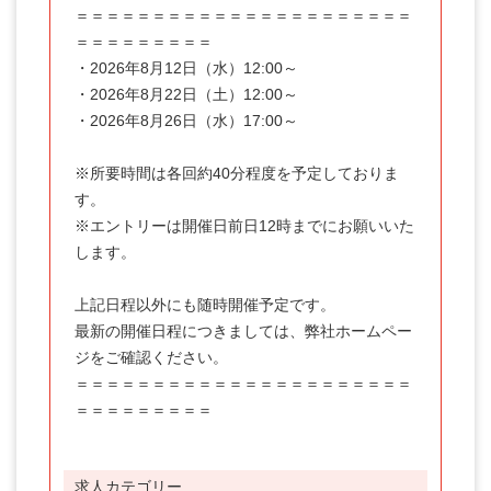
パート
＝＝＝＝＝＝＝＝＝＝＝＝＝＝＝＝＝＝＝＝＝＝
＝＝＝＝＝＝＝＝＝

正社員
・2026年8月12日（水）12:00～

・2026年8月22日（土）12:00～

契約社員
・2026年8月26日（水）17:00～

職種
※所要時間は各回約40分程度を予定しておりま
フロントスタッフ
す。

※エントリーは開催日前日12時までにお願いいた
レストランスタッフ
します。

施設管理
上記日程以外にも随時開催予定です。

総務経理
最新の開催日程につきましては、弊社ホームペー
予約販売
ジをご確認ください。

＝＝＝＝＝＝＝＝＝＝＝＝＝＝＝＝＝＝＝＝＝＝
職種未定
＝＝＝＝＝＝＝＝＝
調理
ホテルスタッフ（フロント・レストラン）
求人カテゴリー