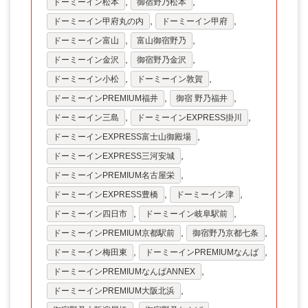
,
,
ドーミーイン松本
御宿野乃松本
,
,
ドーミーイン甲府丸の内
ドーミーイン甲府
,
,
ドーミーイン富山
富山御宿野乃
,
,
ドーミーイン金沢
御宿野乃金沢
,
,
ドーミーイン小松
ドーミーイン敦賀
,
,
ドーミーインPREMIUM福井
御宿 野乃福井
,
,
ドーミーイン三島
ドーミーインEXPRESS掛川
,
ドーミーインEXPRESS富士山御殿場
,
ドーミーインEXPRESS三河安城
,
ドーミーインPREMIUM名古屋栄
,
,
ドーミーインEXPRESS豊橋
ドーミーイン津
,
,
ドーミーイン四日市
ドーミーイン岐阜駅前
,
,
ドーミーインPREMIUM京都駅前
御宿野乃京都七条
,
,
ドーミーイン梅田東
ドーミーインPREMIUMなんば
,
ドーミーインPREMIUMなんばANNEX
,
ドーミーインPREMIUM大阪北浜