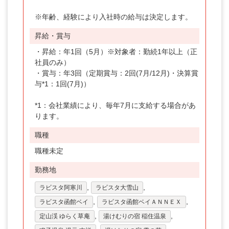
千葉県
※年齢、経験により入社時の給与は決定します。
東京都
昇給・賞与
神奈川県
・昇給：年1回（5月）※対象者：勤続1年以上（正
社員のみ）
新潟県
・賞与：年3回（定期賞与：2回(7月/12月)・決算賞
与*1：1回(7月)）
富山県
石川県
*1：会社業績により、毎年7月に支給する場合があ
ります。
福井県
職種
山梨県
職種未定
長野県
勤務地
岐阜県
,
,
ラビスタ阿寒川
ラビスタ大雪山
静岡県
,
,
ラビスタ函館ベイ
ラビスタ函館ベイＡＮＮＥＸ
,
,
定山渓 ゆらく草庵
湯けむりの宿 稲住温泉
愛知県