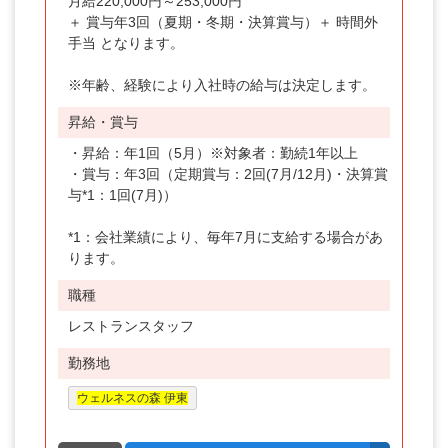
月給220,000円～253,000円
＋ 賞与年3回（夏期・冬期・決算賞与）＋ 時間外
手当 となります。
※年齢、経験により入社時の給与は決定します。
昇給・賞与
・昇給：年1回（5月）※対象者：勤続1年以上
・賞与：年3回（定期賞与：2回(7月/12月)・決算賞
与*1：1回(7月)）
*1：会社業績により、毎年7月に支給する場合があ
ります。
職種
レストランスタッフ
勤務地
ウェルネスの森 伊東