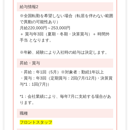
給与情報2
伊勢・飛騨
※全国転勤を希望しない場合（転居を伴わない範囲
関西
で異動の可能性あり）
月給220,000円～253,000円
中国・四国
＋ 賞与年3回（夏期・冬期・決算賞与）＋ 時間外
手当 となります。
中部・北陸
※年齢、経験により入社時の給与は決定します。
九州
昇給・賞与
九州・沖縄
・昇給：年1回（5月）※対象者：勤続1年以上
勤務地
・賞与：年3回（定期賞与：2回(7月/12月)・決算賞
与*1：1回(7月)）
北海道
*1：会社業績により、毎年7月に支給する場合があ
青森県
ります。
岩手県
職種
宮城県
フロントスタッフ