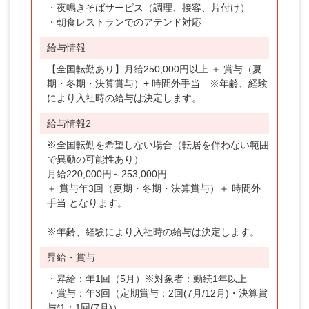
・夜鳴きそばサービス（調理、接客、片付け）
・朝食レストランでのアテンド対応
給与情報
【全国転勤あり】月給250,000円以上 ＋ 賞与（夏
期・冬期・決算賞与）+ 時間外手当 ※年齢、経験
により入社時の給与は決定します。
給与情報2
※全国転勤を希望しない場合（転居を伴わない範囲
で異動の可能性あり）
月給220,000円～253,000円
＋ 賞与年3回（夏期・冬期・決算賞与）＋ 時間外
手当 となります。
※年齢、経験により入社時の給与は決定します。
昇給・賞与
・昇給：年1回（5月）※対象者：勤続1年以上
・賞与：年3回（定期賞与：2回(7月/12月)・決算賞
与*1：1回(7月)）