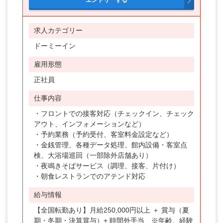
求人カテゴリー
ドーミーイン
雇用形態
正社員
仕事内容
・フロントでの接客対応（チェックイン、チェック
アウト、インフォメーションなど）
・予約業務（予約受付、客室料金設定など）
・金銭管理、各種データ処理、館内設備・客室点
検、大浴場巡回（一部除外店舗あり）
・夜鳴きそばサービス（調理、接客、片付け）
・朝食レストランでのアテンド対応
給与情報
【全国転勤あり】月給250,000円以上 ＋ 賞与（夏
期・冬期・決算賞与）+ 時間外手当 ※年齢、経験