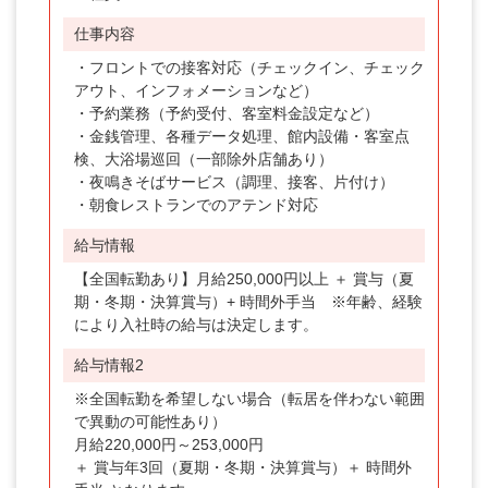
仕事内容
・フロントでの接客対応（チェックイン、チェック
アウト、インフォメーションなど）
・予約業務（予約受付、客室料金設定など）
・金銭管理、各種データ処理、館内設備・客室点
検、大浴場巡回（一部除外店舗あり）
・夜鳴きそばサービス（調理、接客、片付け）
・朝食レストランでのアテンド対応
給与情報
【全国転勤あり】月給250,000円以上 ＋ 賞与（夏
期・冬期・決算賞与）+ 時間外手当 ※年齢、経験
により入社時の給与は決定します。
給与情報2
※全国転勤を希望しない場合（転居を伴わない範囲
で異動の可能性あり）
月給220,000円～253,000円
＋ 賞与年3回（夏期・冬期・決算賞与）＋ 時間外