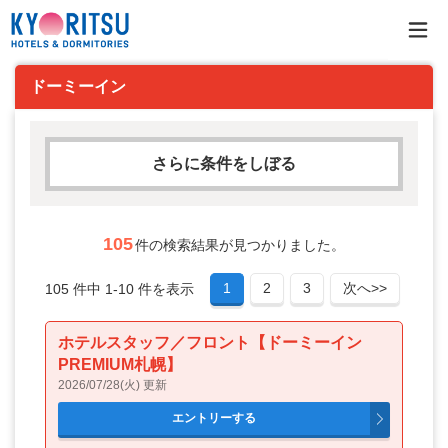
ドーミーイン
さらに条件をしぼる
フリーワード
105
件の検索結果が見つかりました。
1
2
3
次へ>>
105 件中 1-10 件を表示
AND検索
ホテルスタッフ／フロント【ドーミーイン
OR検索
PREMIUM札幌】
2026/07/28(火) 更新
雇用形態
正社員