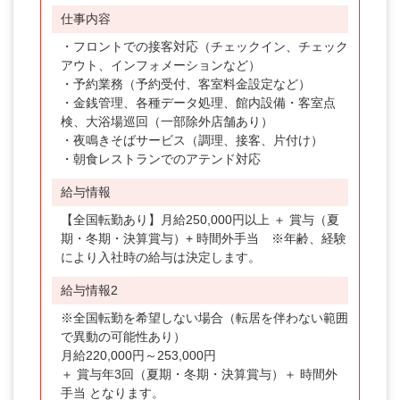
福井県
仕事内容
山梨県
・フロントでの接客対応（チェックイン、チェック
アウト、インフォメーションなど）
長野県
・予約業務（予約受付、客室料金設定など）
・金銭管理、各種データ処理、館内設備・客室点
岐阜県
検、大浴場巡回（一部除外店舗あり）
・夜鳴きそばサービス（調理、接客、片付け）
静岡県
・朝食レストランでのアテンド対応
愛知県
給与情報
三重県
【全国転勤あり】月給250,000円以上 ＋ 賞与（夏
期・冬期・決算賞与）+ 時間外手当 ※年齢、経験
京都府
により入社時の給与は決定します。
大阪府
給与情報2
兵庫県
※全国転勤を希望しない場合（転居を伴わない範囲
で異動の可能性あり）
奈良県
月給220,000円～253,000円
＋ 賞与年3回（夏期・冬期・決算賞与）＋ 時間外
和歌山県
手当 となります。