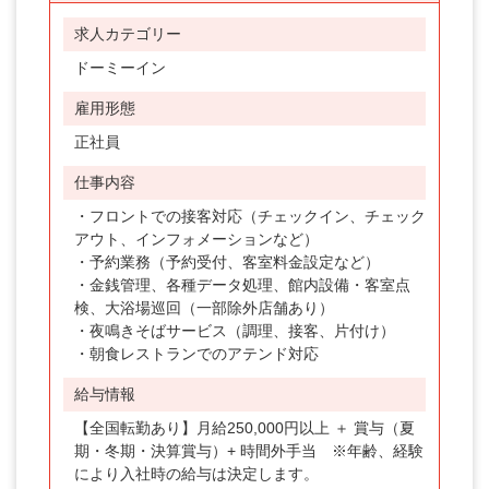
契約社員
求人カテゴリー
職種
ドーミーイン
フロントスタッフ
雇用形態
正社員
レストランスタッフ
仕事内容
職種未定
・フロントでの接客対応（チェックイン、チェック
ホテルスタッフ（フロント・レストラン）
アウト、インフォメーションなど）
・予約業務（予約受付、客室料金設定など）
エリア
・金銭管理、各種データ処理、館内設備・客室点
検、大浴場巡回（一部除外店舗あり）
北海道
・夜鳴きそばサービス（調理、接客、片付け）
・朝食レストランでのアテンド対応
東北
給与情報
関東・甲信越
【全国転勤あり】月給250,000円以上 ＋ 賞与（夏
箱根
期・冬期・決算賞与）+ 時間外手当 ※年齢、経験
により入社時の給与は決定します。
伊豆