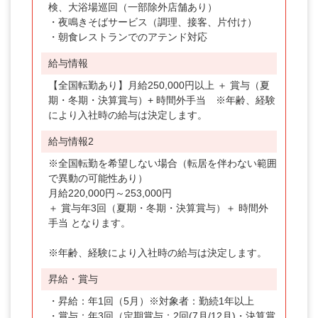
検、大浴場巡回（一部除外店舗あり）
・夜鳴きそばサービス（調理、接客、片付け）
・朝食レストランでのアテンド対応
給与情報
【全国転勤あり】月給250,000円以上 ＋ 賞与（夏
期・冬期・決算賞与）+ 時間外手当 ※年齢、経験
により入社時の給与は決定します。
給与情報2
※全国転勤を希望しない場合（転居を伴わない範囲
で異動の可能性あり）
月給220,000円～253,000円
＋ 賞与年3回（夏期・冬期・決算賞与）＋ 時間外
手当 となります。
※年齢、経験により入社時の給与は決定します。
昇給・賞与
・昇給：年1回（5月）※対象者：勤続1年以上
・賞与：年3回（定期賞与：2回(7月/12月)・決算賞