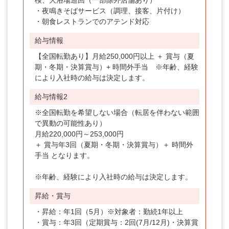
検、大浴場巡回（一部除外店舗あり）
・夜鳴きそばサービス（調理、接客、片付け）
・朝食レストランでのアテンド対応
給与情報
【全国転勤あり】月給250,000円以上 ＋ 賞与（夏
期・冬期・決算賞与）+ 時間外手当 ※年齢、経験
により入社時の給与は決定します。
給与情報2
※全国転勤を希望しない場合（転居を伴わない範囲
で異動の可能性あり）
月給220,000円～253,000円
＋ 賞与年3回（夏期・冬期・決算賞与）＋ 時間外
手当 となります。
※年齢、経験により入社時の給与は決定します。
昇給・賞与
・昇給：年1回（5月）※対象者：勤続1年以上
・賞与：年3回（定期賞与：2回(7月/12月)・決算賞