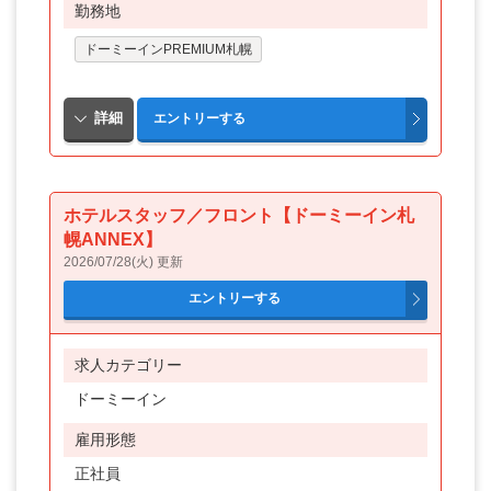
秋田県
勤務地
福島県
ドーミーインPREMIUM札幌
茨城県
栃木県
群馬県
埼玉県
ホテルスタッフ／フロント【ドーミーイン札
幌ANNEX】
千葉県
2026/07/28(火) 更新
東京都
神奈川県
求人カテゴリー
新潟県
ドーミーイン
富山県
雇用形態
石川県
正社員