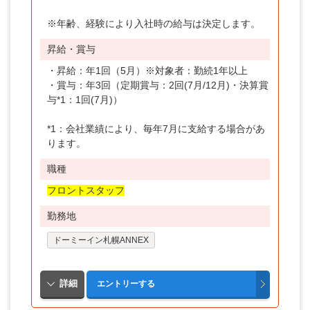
鳥取県
※年齢、経験により入社時の給与は決定します。
島根県
昇給・賞与
岡山県
・昇給：年1回（5月）※対象者：勤続1年以上
・賞与：年3回（定期賞与：2回(7月/12月)・決算賞
広島県
与*1：1回(7月)）
山口県
*1：会社業績により、毎年7月に支給する場合があ
ります。
香川県
職種
愛媛県
フロントスタッフ
高知県
勤務地
福岡県
ドーミーイン札幌ANNEX
長崎県
熊本県
大分県