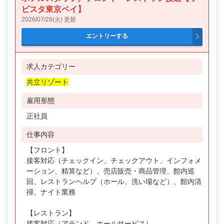
ビスタ東京ベイ】
2026/07/28(火) 更新
AND検索
OR検索
求人カテゴリー
雇用形態
共立リゾート
業務委託
雇用形態
アルバイト
正社員
パート
仕事内容
正社員
【フロント】
接客対応（チェックイン、チェックアウト、インフォメ
契約社員
ーション、精算など）、売店販売・商品管理、館内巡
回、レストランヘルプ（ホール、洗い場など）、館内清
職種
掃、ナイト業務
フロントスタッフ
【レストラン】
レストランスタッフ
接客対応（アテンド、ホールサービス）