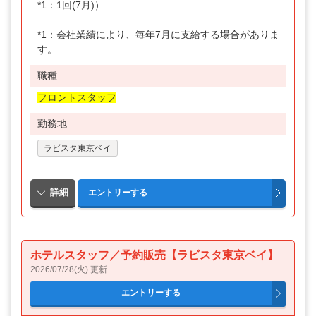
*1：1回(7月)）
関東・甲信越
*1：会社業績により、毎年7月に支給する場合がありま
箱根
す。
伊豆
職種
伊勢・飛騨
フロントスタッフ
関西
勤務地
中国・四国
ラビスタ東京ベイ
中部・北陸
九州
九州・沖縄
ホテルスタッフ／予約販売【ラビスタ東京ベイ】
2026/07/28(火) 更新