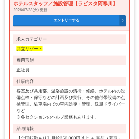
ホテルスタッフ／施設管理【ラビスタ阿寒川】
2026/07/28(火) 更新
求人カテゴリー
共立リゾート
雇用形態
正社員
仕事内容
客室及び共用部、温浴施設の清掃・修繕、ホテル内の設
備点検・保守などの計画及び実行、その他付帯設備の点
検管理、駐車場内での車両誘導・管理、送迎ドライバー
など
※各セクションのヘルプ業務もあります。
給与情報
【全国転勤あり】月給250,000円以上 ＋ 賞与（夏期・