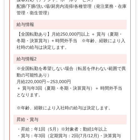
配膳/下膳/洗い場/厨房内清掃/各種管理（発注業務・在庫
施設管理
管理・衛生管理）
総務経理
給与情報
【全国転勤あり】月給250,000円以上 ＋ 賞与（夏期・
予約販売
冬期・決算賞与）+ 時間外手当 ※年齢、経験により入
職種未定
社時の給与は決定します。
給与情報2
総合職
※全国転勤を希望しない場合（転居を伴わない範囲で異
温浴施設スタッフ
動の可能性あり）
月給220,000円～253,000円
調理
＋ 賞与年3回（夏期・冬期・決算賞与）＋ 時間外手当
ホテルスタッフ（フロント・レストラン）
となります。
※年齢、経験により入社時の給与は決定します。
エリア
昇給・賞与
北海道
・昇給：年1回（5月）※対象者：勤続1年以上
東北
・賞与：年3回（定期賞与：2回(7月/12月)・決算賞与