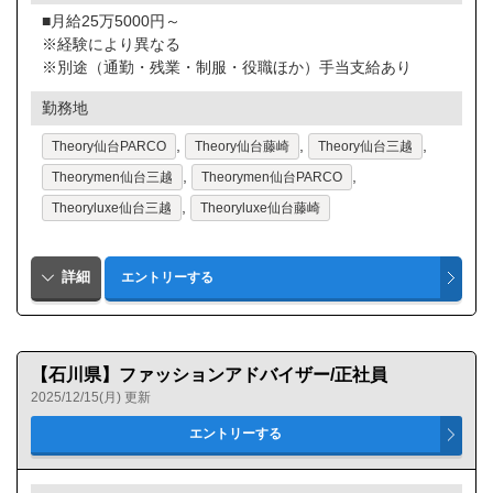
■月給25万5000円～
※経験により異なる
※別途（通勤・残業・制服・役職ほか）手当支給あり
勤務地
,
,
,
Theory仙台PARCO
Theory仙台藤崎
Theory仙台三越
,
,
Theorymen仙台三越
Theorymen仙台PARCO
,
Theoryluxe仙台三越
Theoryluxe仙台藤崎
【石川県】ファッションアドバイザー/正社員
2025/12/15(月) 更新