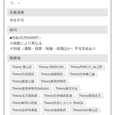
う。～
応募資格
学生不可
給与
■月給25万5000円～
※経験により異なる
※別途（通勤・残業・制服・役職ほか）手当支給あり
勤務地
,
,
,
Theory 青山店
Theory GINZA SIX
TheoryPARCO_ya上野
,
,
,
Theory渋谷西武
Theory池袋西武
Theory日本橋三越
,
,
Theory銀座三越
Theory新宿伊勢丹
,
,
Theory新宿伊勢丹(tallsize)
Theory東京大丸
,
,
,
Theory玉川高島屋
Theory日本橋高島屋
Theory新宿京王
,
,
Theory町田小田急
Theory渋谷ヒカリエ ShinQs
,
,
,
Theory吉祥寺東急
Theory池袋東武
Theorymen青山店