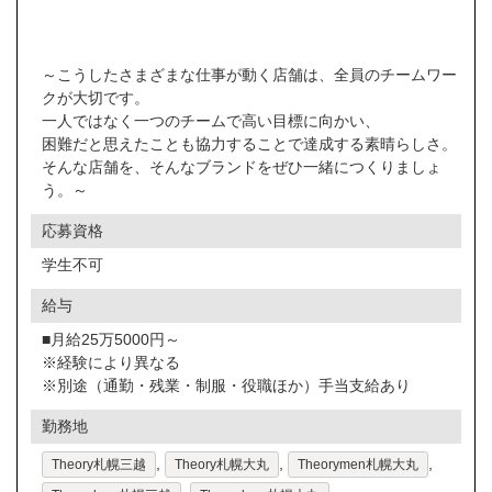
～こうしたさまざまな仕事が動く店舗は、全員のチームワー
クが大切です。
一人ではなく一つのチームで高い目標に向かい、
困難だと思えたことも協力することで達成する素晴らしさ。
そんな店舗を、そんなブランドをぜひ一緒につくりましょ
う。～
応募資格
学生不可
給与
■月給25万5000円～
※経験により異なる
※別途（通勤・残業・制服・役職ほか）手当支給あり
勤務地
,
,
,
Theory札幌三越
Theory札幌大丸
Theorymen札幌大丸