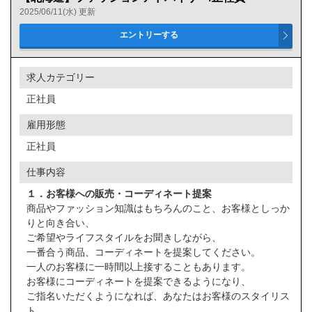
2025/06/11(水) 更新
AND検索
OR検索
求人カテゴリー
雇用形態
正社員
派遣社員
雇用形態
正社員
アルバイト
仕事内容
パート
１．お客様への販売・コーディネート提案
正社員
商品やファッション知識はもちろんのこと、お客様としっか
りと向き合い、
契約社員
ご希望やライフスタイルをお聞きしながら、
一番合う商品、コーディネートを提案してください。
一人のお客様に一時間以上接することもあります。
お客様にコーディネートを提案できるようになり、
ご指名いただくようになれば、あなたはお客様のスタイリス
ト。