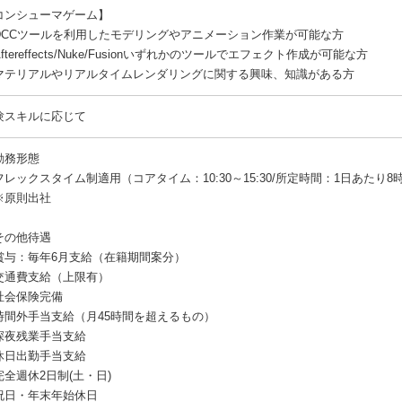
コンシューマゲーム】
DCCツールを利用したモデリングやアニメーション作業が可能な方
ftereffects/Nuke/Fusionいずれかのツールでエフェクト作成が可能な方
マテリアルやリアルタイムレンダリングに関する興味、知識がある方
験スキルに応じて
勤務形態
フレックスタイム制適用（コアタイム：10:30～15:30/所定時間：1日あたり8
原則出社
その他待遇
賞与：毎年6月支給（在籍期間案分）
交通費支給（上限有）
社会保険完備
時間外手当支給（月45時間を超えるもの）
深夜残業手当支給
休日出勤手当支給
完全週休2日制(土・日)
祝日・年末年始休日