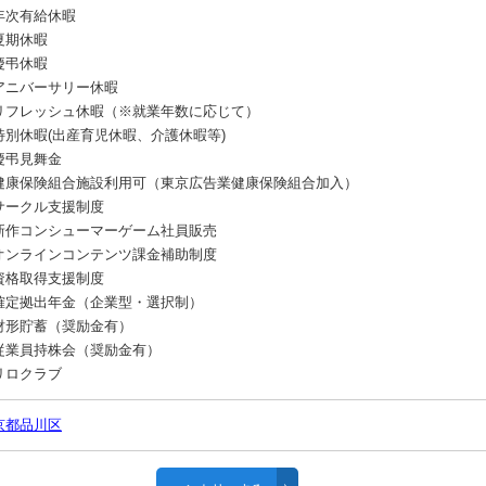
年次有給休暇
夏期休暇
慶弔休暇
アニバーサリー休暇
リフレッシュ休暇（※就業年数に応じて）
特別休暇(出産育児休暇、介護休暇等)
慶弔見舞金
健康保険組合施設利用可（東京広告業健康保険組合加入）
サークル支援制度
新作コンシューマーゲーム社員販売
オンラインコンテンツ課金補助制度
資格取得支援制度
確定拠出年金（企業型・選択制）
財形貯蓄（奨励金有）
従業員持株会（奨励金有）
リロクラブ
京都品川区