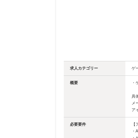
求人カテゴリー
ゲ
概要
・
具
メ
ア
必要要件
【
・A
・