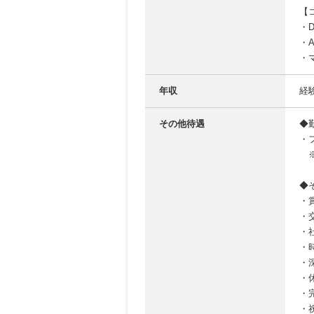
【
・
・A
・
年収
経
その他待遇
◆
・
※
◆
・
・
・
・
・
・
・
・