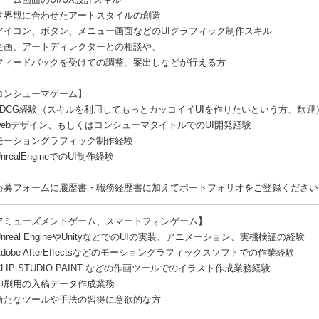
世界観に合わせたアートスタイルの創造
アイコン、ボタン、メニュー画面などのUIグラフィック制作スキル
企画、アートディレクターとの相談や、
フィードバックを受けての調整、案出しなどが行える方
コンシューマゲーム】
3DCG経験（スキルを利用してもっとカッコイイUIを作りたいという方、歓迎
webデザイン、もしくはコンシューマタイトルでのUI開発経験
モーショングラフィック制作経験
nrealEngineでのUI制作経験
応募フォームに履歴書・職務経歴書に加えてポートフォリオをご登録ください
アミューズメントゲーム、スマートフォンゲーム】
nreal EngineやUnityなどでのUIの実装、アニメーション、実機検証の経験
dobe AfterEffectsなどのモーショングラフィックスソフトでの作業経験
LIP STUDIO PAINT などの作画ツールでのイラスト作成業務経験
印刷用の入稿データ作成業務
新たなツールや手法の習得に意欲的な方