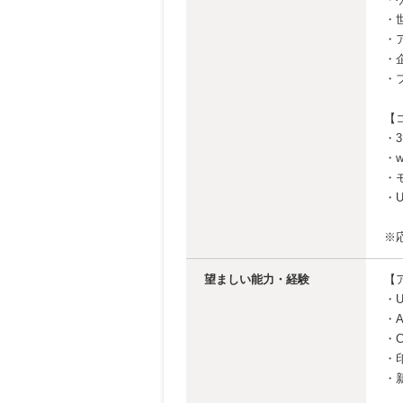
・
・
・
・
【
・
・
・
・U
※
望ましい能力・経験
【
・U
・A
・C
・
・