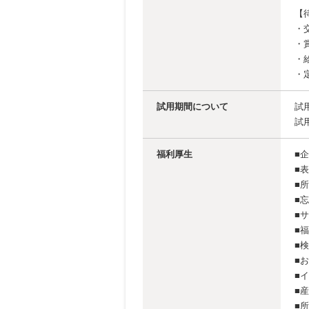
【
・
・
・
・
試用期間について
試
試
福利厚生
■
■
■
■
■
■
■
■
■
■
■