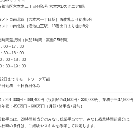
京都港区六本木二丁目4番5号 六本木Dスクエア8階
京メトロ南北線［六本木一丁目駅］西改札より徒歩5分
京メトロ南北線［溜池山王駅］13番出口より徒歩8分
社時間選択制（休憩1時間・実働7.5時間）
：00～17：30
：30～18：00
0：00～18：30
0：30～19：00
週2日までリモートワーク可能
平日勤務、土日祝日休み
：291,300円～389,400円（役割給253,500円～339,000円、業務手当37,800円
定年収：450万円～600万円（月額+諸手当+賞与）
業務手当は、20時間相当分のみなし残業手当です。みなし残業時間超過分は
入社時の条件は、ご経験やスキルを考慮して決定します。