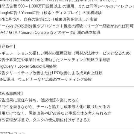
月間広告費 500～1,000万円規模以上 の運用、または同等レベルのディレク
oogle広告 / Yahoo広告（検索・ディスプレイ）の実務経験
KPIに基づき、自身の施策により成果改善を実現した実績
チーム内での役割分担やプロジェクト推進の経験（リーダー経験があれば尚可
A4 / GTM / Search Console などのデータ計測の基本知識
歓迎条件】
レギュレーションの厳しい商材の運用経験（商材が法律サービスとなるため）
広告予算策定や事業計画と連動したマーケティング戦略立案経験
igQuery / Looker Studio活用経験
広告クリエイティブ改善またはLPO改善による成果向上経験
LINE運用、ウェビナーなど広義のマーケティング経験
求める志向性】
広告成果に責任を持ち、仮説検証を楽しめる方
専門性を磨きながら、チームと協力し成果最大化に取り組める方
運用だけでなく、導線改善やLP改善など事業全体を考えられる方
自己管理が得意で、タスクの優先順位付けができる方
東京第2オフィス