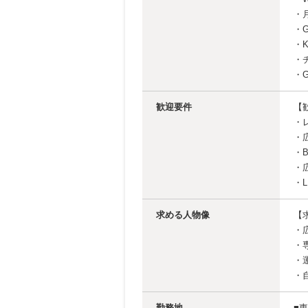
・
・G
・
・
・G
歓迎要件
【
・
・
・B
・
・
求める人物像
【
・
・
・
・
勤務地
■