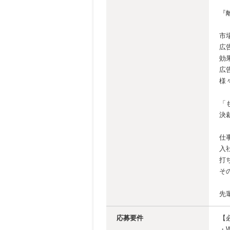
『
市
広
効
広
様
「
決
仕
入
打
そ
先
応募要件
【
・