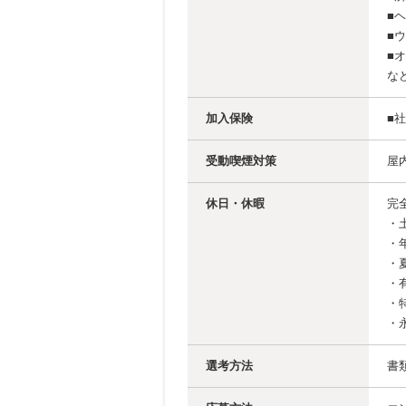
■
■
■
な
加入保険
■
受動喫煙対策
屋
休日・休暇
完
・
・
・
・
・
・
選考方法
書