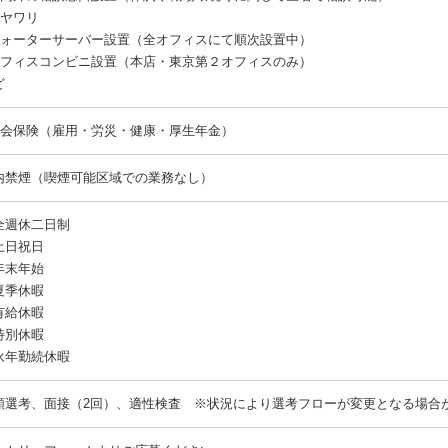
ヘヤワリ
ウォーターサーバー設置（全オフィスにて順次設置中）
オフィスコンビニ設置（本店・東京第２オフィスのみ）
ど
社会保険（雇用・労災・健康・厚生年金）
内禁煙（喫煙可能区域での業務なし）
全週休二日制
土日祝日
年末年始
夏季休暇
有給休暇
特別休暇
永年勤続休暇
類選考、面接（2回）、適性検査 ※状況により選考フローが変更となる場合