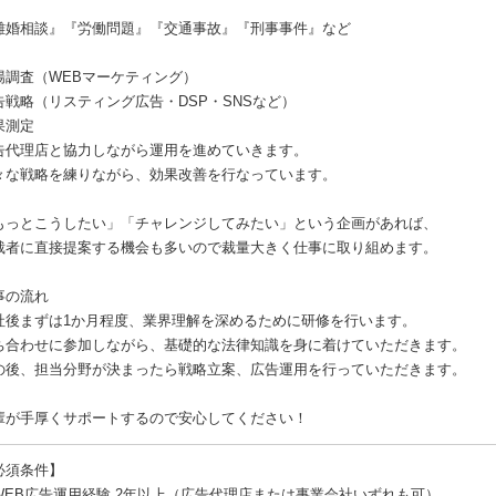
離婚相談』『労働問題』『交通事故』『刑事事件』など
場調査（WEBマーケティング）
告戦略（リスティング広告・DSP・SNSなど）
果測定
告代理店と協力しながら運用を進めていきます。
々な戦略を練りながら、効果改善を行なっています。
もっとこうしたい」「チャレンジしてみたい」という企画があれば、
裁者に直接提案する機会も多いので裁量大きく仕事に取り組めます。
事の流れ
社後まずは1か月程度、業界理解を深めるために研修を行います。
ち合わせに参加しながら、基礎的な法律知識を身に着けていただきます。
の後、担当分野が決まったら戦略立案、広告運用を行っていただきます。
輩が手厚くサポートするので安心してください！
必須条件】
WEB広告運用経験 2年以上（広告代理店または事業会社いずれも可）