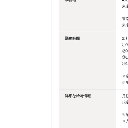
東
東
東
勤務時間
出
①9
②9
③1
④1
※
※
詳細な給与情報
月額
想
※
※