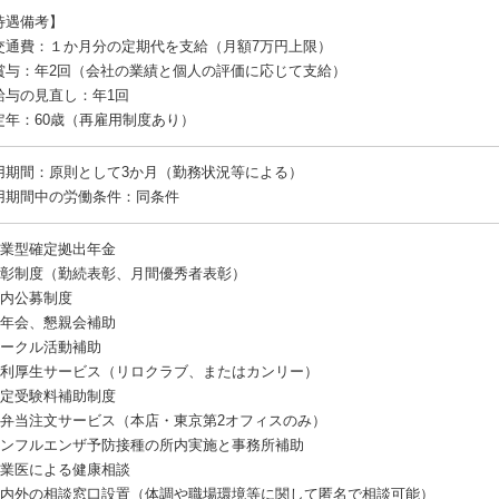
待遇備考】
交通費：１か月分の定期代を支給（月額7万円上限）
賞与：年2回（会社の業績と個人の評価に応じて支給）
給与の見直し：年1回
定年：60歳（再雇用制度あり）
用期間：原則として3か月（勤務状況等による）
用期間中の労働条件：同条件
企業型確定拠出年金
表彰制度（勤続表彰、月間優秀者表彰）
所内公募制度
忘年会、懇親会補助
サークル活動補助
福利厚生サービス（リロクラブ、またはカンリー）
検定受験料補助制度
お弁当注文サービス（本店・東京第2オフィスのみ）
インフルエンザ予防接種の所内実施と事務所補助
産業医による健康相談
所内外の相談窓口設置（体調や職場環境等に関して匿名で相談可能）