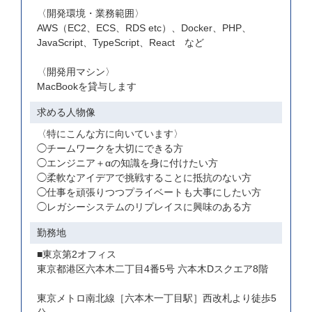
〈開発環境・業務範囲〉
AWS（EC2、ECS、RDS etc）、Docker、PHP、
JavaScript、TypeScript、React など
〈開発用マシン〉
MacBookを貸与します
求める人物像
〈特にこんな方に向いています〉
◯チームワークを大切にできる方
◯エンジニア＋αの知識を身に付けたい方
◯柔軟なアイデアで挑戦することに抵抗のない方
◯仕事を頑張りつつプライベートも大事にしたい方
◯レガシーシステムのリプレイスに興味のある方
勤務地
■東京第2オフィス
東京都港区六本木二丁目4番5号 六本木Dスクエア8階
東京メトロ南北線［六本木一丁目駅］西改札より徒歩5