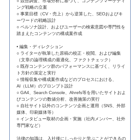
○ 競合調査、市場分析に基づく、コンテンツマーケティ
ング戦略の立案
○ 事業目標（CV・売上）から逆算した、SEOおよびキ
ーワードの戦略設計
○ ペルソナ設計、およびユーザーの検索意図や専門性を
踏まえたコンテンツの構成案作成
• 編集・ディレクション
○ ライターが執筆した原稿の校正・校閲、および編集
（文章の論理構成の最適化、ファクトチェック）
○ 既存コンテンツ群のパフォーマンスに基づく、リライ
ト方針の策定と実行
○ 情報収集や構成案作成などのプロセスにおける、
AI（LLM）のプロンプト設計
○ GA4、Search Console、Ahrefs等を用いたサイトおよ
びコンテンツの数値分析、改善施策の実行
○ 自社サイト以外のコンテンツ企画と運用（SNS、外部
媒体、印刷媒体等）
○ インタビュー取材の企画・実施（社内メンバー、社外
専門家など）
法律の知識は、入社後にしっかりと学ぶことができるの