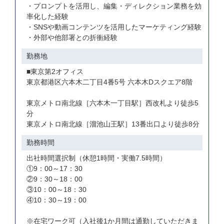
・プロンプトを活用し、編集・ディレクション業務を効
率化した経験
・SNSや動画コンテンツを活用したマーケティング経験
・外部や他部署との折衝経験
勤務地
■東京第2オフィス
東京都港区六本木二丁目4番5号 六本木Dスクエア8階
東京メトロ南北線［六本木一丁目駅］西改札より徒歩5
分
東京メトロ南北線［溜池山王駅］13番出口より徒歩8分
勤務時間
出社時間選択制（休憩1時間・実働7.5時間）
①9：00～17：30
②9：30～18：00
③10：00～18：30
④10：30～19：00
※在宅ワーク可（入社後1か月間は通勤していただきま