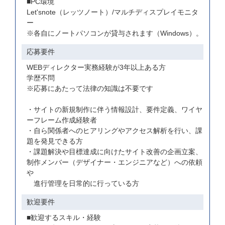
■PC環境
Let'snote（レッツノート）/マルチディスプレイモニタ
ー
※各自にノートパソコンが貸与されます（Windows）。
応募要件
WEBディレクター実務経験が3年以上ある方
学歴不問
※応募にあたって法律の知識は不要です
・サイトの新規制作に伴う情報設計、要件定義、ワイヤ
ーフレーム作成経験者
・自ら関係者へのヒアリングやアクセス解析を行い、課
題を発見できる方
・課題解決や目標達成に向けたサイト改善の企画立案、
制作メンバー（デザイナー・エンジニアなど）への依頼
や
進行管理を日常的に行っている方
歓迎要件
■歓迎するスキル・経験