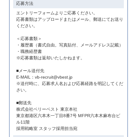
応募方法
エントリーフォームよりご応募ください。
応募書類はアップロードまたはメール、郵送にてお送り
ください。
＜応募書類＞
・履歴書（書式自由。写真貼付、メールアドレス記載）
・職務経歴書
※応募書類は返却いたしかねます。
■メール送付先
E-MAIL：vb-recruit@vbest.jp
※送付時に、応募求人名および応募経路を明記してくだ
さい。
■郵送先
株式会社ベリーベスト 東京本社
東京都港区六本木一丁目8番7号 MFPR六本木麻布台ビ
ル11階
採用戦略室 スタッフ採用担当宛