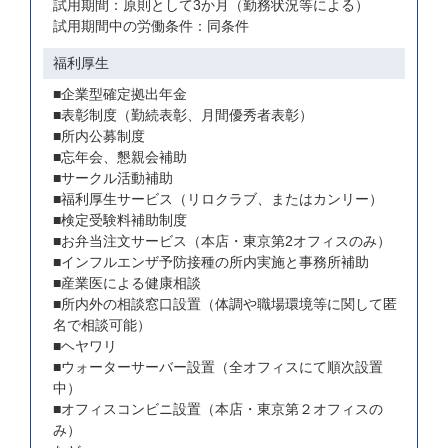
試用期間：原則として3か月（勤務状況等による）
試用期間中の労働条件：同条件
福利厚生
■企業型確定拠出年金
■表彰制度（勤続表彰、月間優秀者表彰）
■所内公募制度
■忘年会、懇親会補助
■サークル活動補助
■福利厚生サービス（リロクラブ、またはカンリー）
■検定受験料補助制度
■お弁当注文サービス（本店・東京第2オフィスのみ）
■インフルエンザ予防接種の所内実施と事務所補助
■産業医による健康相談
■所内外の相談窓口設置（体調や職場環境等に関して匿
名で相談可能）
■ヘヤワリ
■ウォーターサーバー設置（全オフィスにて順次設置
中）
■オフィスコンビニ設置（本店・東京第２オフィスの
み）