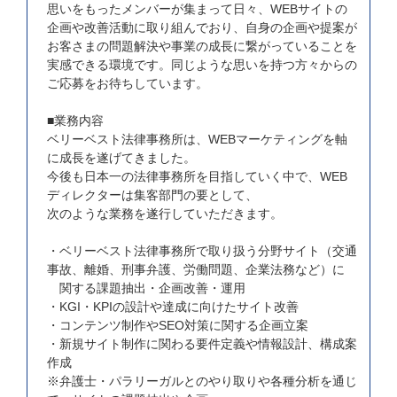
思いをもったメンバーが集まって日々、WEBサイトの
企画や改善活動に取り組んでおり、自身の企画や提案が
お客さまの問題解決や事業の成長に繋がっていることを
実感できる環境です。同じような思いを持つ方々からの
ご応募をお待ちしています。
■業務内容
ベリーベスト法律事務所は、WEBマーケティングを軸
に成長を遂げてきました。
今後も日本一の法律事務所を目指していく中で、WEB
ディレクターは集客部門の要として、
次のような業務を遂行していただきます。
・ベリーベスト法律事務所で取り扱う分野サイト（交通
事故、離婚、刑事弁護、労働問題、企業法務など）に
関する課題抽出・企画改善・運用
・KGI・KPIの設計や達成に向けたサイト改善
・コンテンツ制作やSEO対策に関する企画立案
・新規サイト制作に関わる要件定義や情報設計、構成案
作成
※弁護士・パラリーガルとのやり取りや各種分析を通じ