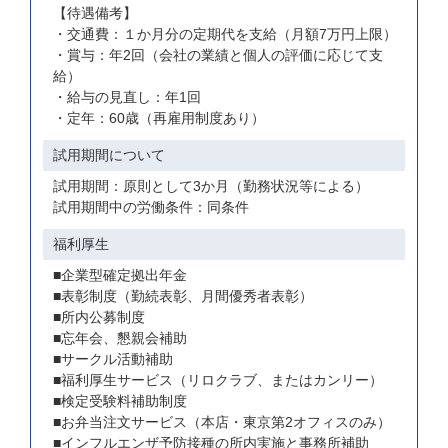
【待遇備考】
・交通費：１か月分の定期代を支給（月額7万円上限）
・賞与：年2回（会社の業績と個人の評価に応じて支
給）
・給与の見直し：年1回
・定年：60歳（再雇用制度あり）
試用期間について
試用期間：原則として3か月（勤務状況等による）
試用期間中の労働条件：同条件
福利厚生
■企業型確定拠出年金
■表彰制度（勤続表彰、月間優秀者表彰）
■所内公募制度
■忘年会、懇親会補助
■サークル活動補助
■福利厚生サービス（リロクラブ、またはカンリー）
■検定受験料補助制度
■お弁当注文サービス（本店・東京第2オフィスのみ）
■インフルエンザ予防接種の所内実施と事務所補助