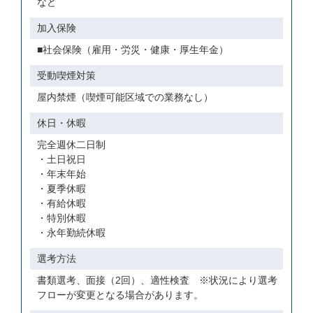
など
加入保険
■社会保険（雇用・労災・健康・厚生年金）
受動喫煙対策
屋内禁煙（喫煙可能区域での業務なし）
休日・休暇
完全週休二日制
・土日祝日
・年末年始
・夏季休暇
・有給休暇
・特別休暇
・永年勤続休暇
選考方法
書類選考、面接（2回）、適性検査 ※状況により選考
フローが変更となる場合があります。