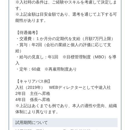
※入社時の条件は、ご経験やスキルを考慮して決定しま
す。
※上記金額は目安金額であり、選考を通じて上下する可
能性があります。
【待遇備考】
・交通費：１か月分の定期代を支給（月額7万円上限）
・賞与：年2回（会社の業績と個人の評価に応じて支
給）
・給与の見直し：年1回 ※目標管理制度（MBO）を導
入
・定年：60歳 ※再雇用制度あり
【キャリアパス例】
入社（2019年） WEBディレクターとして中途入社
2年目 主任へ昇格
4年目 係長へ昇格
※上記はあくまでも例であり、本人の適性や意向、組織
体制により異なります。
試用期間について