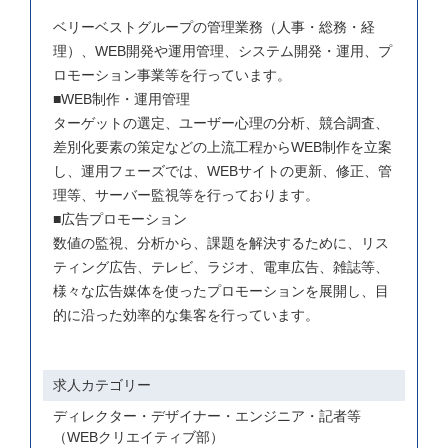
契約社員
ベリーベストグループの管理業務（人事・総務・経
正社員
理）、WEB開発や運用管理、システム開発・運用、プ
ロモーション事業等を行っています。

勤務地
■WEB制作・運用管理

ターゲットの選定、ユーザー心理の分析、競合調査、
東京都
差別化要素の策定などの上流工程からWEB制作を立案
し、運用フェーズでは、WEBサイトの更新、修正、管
理等、サーバー監視等を行っております。

■広告プロモーション

数値の監視、分析から、課題を解決するために、リス
ティング広告、テレビ、ラジオ、電車広告、雑誌等、
様々な広告媒体を使ったプロモーションを展開し、目
的に沿った効率的な集客を行っています。
求人カテゴリー
ディレクター・デザイナー・エンジニア・記者等
（WEBクリエイティブ部）