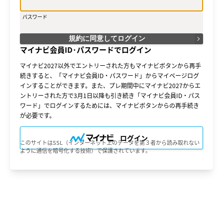
法によって「会員サービス」に登録を申し込み、当社がこれを
承認した方をいいます。
パスワード
（２）会員は、「会員サービス」における会員向けのサービス
を受けることができます。
（３）会員は、入会の時点で本規約を承諾しなければなりませ
規約に同意してログイン
ん。会員が「会員サービス」を利用したときは、この会員規約
マイナビ会員ID･パスワードでログイン
を承認したものとみなします。
マイナビ2027以外でエントリーされた方もマイナビボタンから再手
○第３条（会員ＩＤ番号とパスワード）
続きすると、「マイナビ会員ID・パスワード」からマイページログ
（１）会員は、会員ＩＤ番号を付与され、パスワードを登録す
インすることができます。また、プレ期間中にマイナビ2027からエ
るものとします。ただし、第５条に抵触すると当社が判断した
場合は、会員ＩＤ番号を付与されないことがあります。
ントリーされた方で3月1日以降も引き続き「マイナビ会員ID・パス
（２）会員は、会員ＩＤ番号及びパスワードを第三者に譲渡も
ワード」でログインするためには、マイナビボタンからの再手続き
しくは貸与してはなりません。
が必要です。
（３）会員の会員ＩＤ番号及びパスワードの管理および使用は
会員の責任とし、これらの使用上の過誤または第三者による不
正使用等については、当社は一切の責任を負わないものとしま
ログイン
このサイトはSSL（インターネット上のデータを第３者から読み取れない
す。
ように通信を暗号化する技術）で保護されています。
○第４条（会員サービス）
（１）会員サービスの期間は、2025年2月1日～2027年3月31日
（予定）とします。
（２）当社は、会員への事前の通知なくして、「会員サービ
ス」を変更、中断、中止することがあり、会員はこれを承諾す
るものとします。
（３）会員は、システム障害などの事情により、会員サービス
機能に支障が生じ、もしくは会員サービスが停止する等の可能