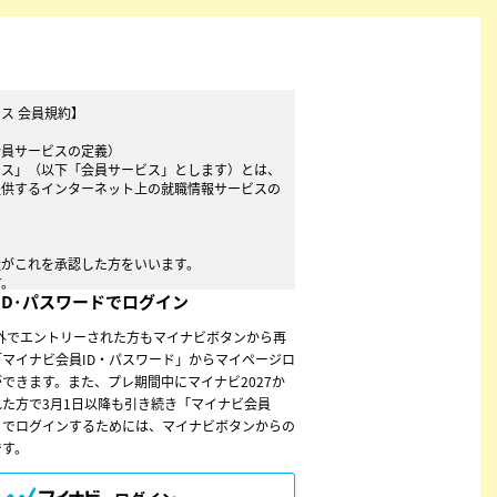
ス 会員規約】
会員サービスの定義）
ビス」（以下「会員サービス」とします）とは、
提供するインターネット上の就職情報サービスの
社がこれを承認した方をいいます。
す。
ID･パスワードでログイン
ービスを利用したときは、この会員規約を承認し
以外でエントリーされた方もマイナビボタンから再
マイナビ会員ID・パスワード」からマイページロ
ただし、第５条に抵触すると当社が判断した場合
できます。また、プレ期間中にマイナビ2027か
た方で3月1日以降も引き続き「マイナビ会員
なりません。
」でログインするためには、マイナビボタンからの
、これらの使用上の過誤または第三者による不正
です。