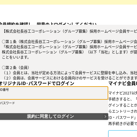
会員規約を確認し、同意の上ログインしてください。
【株式会社長谷工コーポレーション（グループ募集）採用ホームページ会員サービ
○第１条（株式会社長谷工コーポレーション（グループ募集）採用ホームページ
「株式会社長谷工コーポレーション（グループ募集）採用ホームページ会員サー
株式会社長谷工コーポレーション（グループ募集）（以下「当社」とします）が
ことをいいます。
○第２条（会員）
（１）会員とは、当社が定める方法によって会員サービスに登録を申し込み、当
（２）会員は、会員サービスにおける会員向けのサービスを受けることができま
オリジナルID･パスワードでログイン
マイナビ会員
（３）会員は、入会の時点で本規約を承諾しなければなりません。会員が会員サ
たものとみなします。
ID番号
マイナビ2027
○第３条（会員ＩＤ番号とパスワード）
手続きすると、「
パスワード
（１）会員は、会員ＩＤ番号を付与され、パスワードを登録するものとします。
グインすることが
は、会員ＩＤ番号を付与されないことがあります。
らエントリーされ
（２）会員は、会員ＩＤ番号およびパスワードを第三者に譲渡または貸与しては
規約に同意してログイン
ID・パスワード
（３）会員の会員ＩＤ番号およびパスワードの管理および使用は会員の責任とし
再手続きが必要
使用等については、当社は一切の責任を負わないものとします。
○第４条（会員サービス）