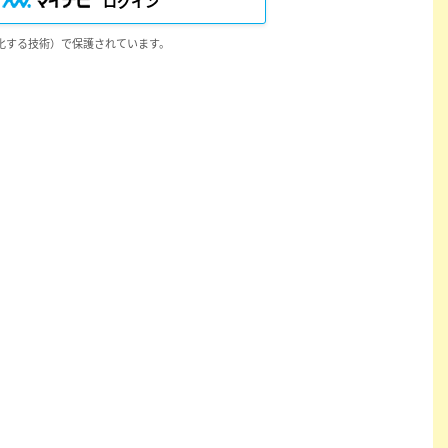
ログイン
します。
することがあり、会員はこれを承諾するものとし
化する技術）で保護されています。
、または会員サービスが停止する等の可能性があ
する行為
人権等を侵害する行為
して、営業活動、営利を目的とした情報提供活動
り私的利用の範囲を超えて使用すること
に反する行為
許可なくその様子を録音・録画・撮影をし、広
断した場合、会員に事前に通知することなく、会
とします。