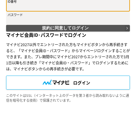
（２）会員は、会員サービスにおける会員向けのサービスを受けること
ID番号
ができます。
（３）会員は、入会の時点で本規約を承諾しなければなりません。会員
パスワード
が会員サービスを利用したときは、この会員規約を承認したものとみな
します。
規約に同意してログイン
○第３条（会員ＩＤ番号とパスワード）
マイナビ会員ID･パスワードでログイン
（１）会員は、会員ＩＤ番号を付与され、パスワードを登録するものと
します。ただし、第５条に抵触すると当社が判断した場合は、会員ＩＤ
マイナビ2027以外でエントリーされた方もマイナビボタンから再手続きす
番号を付与されないことがあります。
ると、「マイナビ会員ID・パスワード」からマイページログインすることが
（２）会員は、会員ＩＤ番号およびパスワードを第三者に譲渡または貸
できます。また、プレ期間中にマイナビ2027からエントリーされた方で3月
与してはなりません。
（３）会員の会員ＩＤ番号およびパスワードの管理および使用は会員の
1日以降も引き続き「マイナビ会員ID・パスワード」でログインするために
責任とし、これらの使用上の過誤または第三者による不正使用等につい
は、マイナビボタンからの再手続きが必要です。
ては、当社は一切の責任を負わないものとします。
ログイン
○第４条（会員サービス）
（１）会員サービスの提供期間は、2025年4月1日～2027年3月31日
（予定）とします。
このサイトはSSL（インターネット上のデータを第３者から読み取れないように通
（２）当社は、会員への事前の通知なくして、会員サービスを変更、中
信を暗号化する技術）で保護されています。
断、中止することがあり、会員はこれを承諾するものとします。
（３）会員は、システム障害などの事情により、会員サービス機能に支
障が生じ、または会員サービスが停止する等の可能性があることを承諾
するものとします。
○第５条（会員の禁止行為）
会員は以下の行為を行なわないものとします。