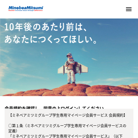
menu
会員規約を確認し、同意の上ログインしてください。
【ミネベアミツミグループ学生専用マイページ会員サービス 会員規約】
○第１条（ミネベアミツミグループ学生専用マイページ会員サービスの
定義）
「ミネベアミツミグループ学生専用マイページ会員サービス」（以下