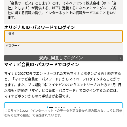
「会員サービス」とします）とは、ミネベアミツミ株式会社（以下「当
社」とします）が提供する、以下に定義するミネベアミツミグループ各
社に関する情報の提供、インターネット上の情報サービスのことをいい
ます。
オリジナルID･パスワードでログイン
【ミネベアミツミグループの定義】
本規約および学生専用マイページ内におけるミネベアミツミグループと
ID番号
は下記の10社と定義します。
当社、ミツミ電機株式会社、株式会社ユーシン、MMIセミコンダクター
パスワード
株式会社、ミネベアショウワ株式会社、本多通信工業株式会社、安曇野
本多通信工業株式会社、ミネベアコネクト株式会社、ミネベア アクセス
ソリューションズ株式会社、ミネベアリニアモーション株式会社
規約に同意してログイン
マイナビ会員ID･パスワードでログイン
○第２条（会員）
（１）会員とは、当社が定める方法によって会員サービスに登録を申し
マイナビ2027以外でエントリーされた方もマイナビボタンから再手続きする
込み、当社がこれを承認した方をいいます。
と、「マイナビ会員ID・パスワード」からマイページログインすることがで
（２）会員は、会員サービスにおける会員向けのサービスを受けること
きます。また、プレ期間中にマイナビ2027からエントリーされた方で3月1日
ができます。
（３）会員は、入会の時点で本規約を承諾しなければなりません。会員
以降も引き続き「マイナビ会員ID・パスワード」でログインするためには、
が会員サービスを利用したときは、この会員規約を承認したものとみな
マイナビボタンからの再手続きが必要です。
します。
ログイン
○第３条（会員ＩＤ番号とパスワード）
このサイトはSSL（インターネット上のデータを第３者から読み取れないように通信
（１）会員は、会員ＩＤ番号を付与され、パスワードを登録するものと
を暗号化する技術）で保護されています。
します。ただし、第５条に抵触すると当社が判断した場合は、会員ＩＤ
番号を付与されないことがあります。