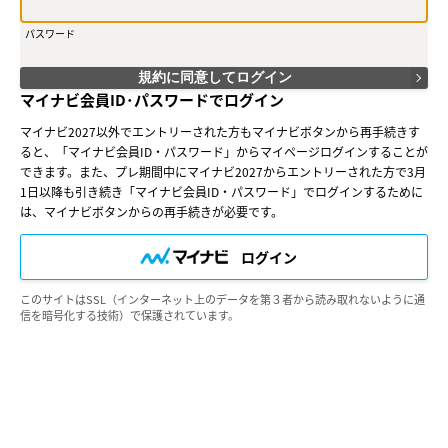
込み、当社がこれを承認した方をいいます。
（２）会員は、会員サービスにおける会員向けのサービスを受けること
パスワード
ができます。
（３）会員は、入会の時点で本規約を承諾しなければなりません。会員
が会員サービスを利用したときは、この会員規約を承認したものとみな
規約に同意してログイン
します。
マイナビ会員ID･パスワードでログイン
○第３条（会員ＩＤ番号とパスワード）
マイナビ2027以外でエントリーされた方もマイナビボタンから再手続きす
（１）会員は、会員ＩＤ番号を付与され、パスワードを登録するものと
ると、「マイナビ会員ID・パスワード」からマイページログインすることが
します。ただし、第５条に抵触すると当社が判断した場合は、会員ＩＤ
できます。また、プレ期間中にマイナビ2027からエントリーされた方で3月
番号を付与されないことがあります。
（２）会員は、会員ＩＤ番号およびパスワードを第三者に譲渡または貸
1日以降も引き続き「マイナビ会員ID・パスワード」でログインするために
与してはなりません。
は、マイナビボタンからの再手続きが必要です。
（３）会員の会員ＩＤ番号およびパスワードの管理および使用は会員の
責任とし、これらの使用上の過誤または第三者による不正使用等につい
ログイン
ては、当社は一切の責任を負わないものとします。
○第４条（会員サービス）
このサイトはSSL（インターネット上のデータを第３者から読み取れないように通
（１）会員サービスの提供期間は、2025年2月1日～2027年3月31日
信を暗号化する技術）で保護されています。
（予定）とします。
（２）当社は、会員への事前の通知なくして、会員サービスを変更、中
断、中止することがあり、会員はこれを承諾するものとします。
（３）会員は、システム障害などの事情により、会員サービス機能に支
障が生じ、または会員サービスが停止する等の可能性があることを承諾
するものとします。
○第５条（会員の禁止行為）