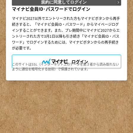
○第３条（会員ＩＤ番号とパスワード）
規約に同意してログイン
（１）会員は、会員ＩＤ番号を付与され、パスワードを登録す
マイナビ会員ID･パスワードでログイン
るものとします。ただし、第５条に抵触すると当社が判断した
場合は、会員ＩＤ番号を付与されないことがあります。
マイナビ2027以外でエントリーされた方もマイナビボタンから再手
（２）会員は、会員ＩＤ番号およびパスワードを第三者に譲渡
続きすると、「マイナビ会員ID・パスワード」からマイページログ
または貸与してはなりません。
インすることができます。また、プレ期間中にマイナビ2027からエ
（３）会員の会員ＩＤ番号およびパスワードの管理および使用
は会員の責任とし、これらの使用上の過誤または第三者による
ントリーされた方で3月1日以降も引き続き「マイナビ会員ID・パス
不正使用等については、当社は一切の責任を負わないものとし
ワード」でログインするためには、マイナビボタンからの再手続き
ます。
が必要です。
○第４条（会員サービス）
（１）会員サービスの提供期間は、2025年2月1日～2027年3月
ログイン
このサイトはSSL（インターネット上のデータを第３者から読み取れない
31日（予定）とします。
ように通信を暗号化する技術）で保護されています。
（２）当社は、会員への事前の通知なくして、会員サービスを
変更、中断、中止することがあり、会員はこれを承諾するもの
とします。
（３）会員は、システム障害などの事情により、会員サービス
機能に支障が生じ、または会員サービスが停止する等の可能性
があることを承諾するものとします。
○第５条（会員の禁止行為）
会員は以下の行為を行なわないものとします。
（１）他の会員、当社または第三者の著作権、肖像権、その他
知的所有権を侵害する行為
（２）他の会員、当社または第三者の財産、信用、名誉、プラ
イバシー、その他人権等を侵害する行為