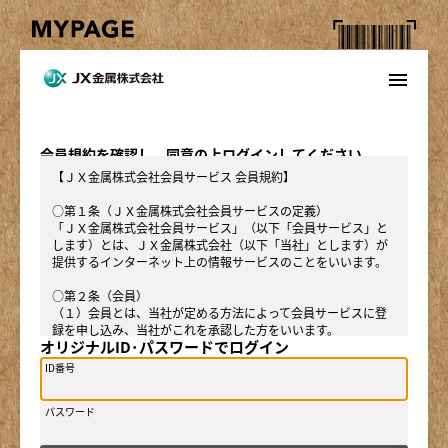
menu
会員規約を確認し、同意の上ログインしてください。
【ＪＸ金属株式会社会員サービス 会員規約】
○第１条（ＪＸ金属株式会社会員サービスの定義）
「ＪＸ金属株式会社会員サービス」（以下「会員サービス」と
します）とは、ＪＸ金属株式会社（以下「当社」とします）が
提供するインターネット上の情報サービスのことをいいます。
○第２条（会員）
（１）会員とは、当社が定める方法によって会員サービスに登
録を申し込み、当社がこれを承認した方をいいます。
オリジナルID･パスワードでログイン
（２）会員は、会員サービスにおける会員向けのサービスを受
けることができます。
ID番号
（３）会員は、入会の時点で本規約を承諾しなければなりませ
ん。会員が会員サービスを利用したときは、この会員規約を承
パスワード
認したものとみなします。