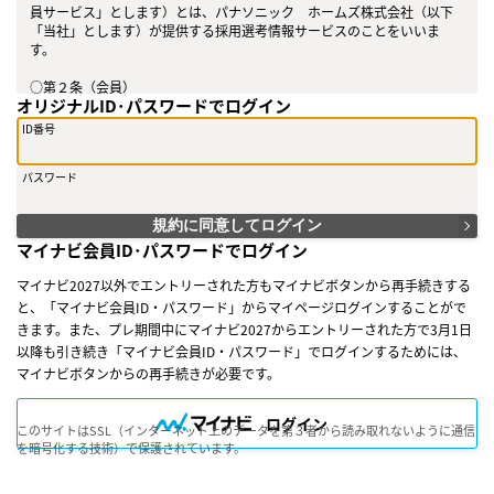
員サービス」とします）とは、パナソニック ホームズ株式会社（以下
「当社」とします）が提供する採用選考情報サービスのことをいいま
す。
○第２条（会員）
オリジナルID･パスワードでログイン
（１）会員とは、当社が定める方法によって会員サービスに登録を申し
込み、当社がこれを承認した方をいいます。
ID番号
（２）会員は、会員サービスにおける会員向けのサービスを受けること
ができます。
パスワード
（３）会員は、入会の時点で本規約を承諾しなければなりません。会員
が会員サービスを利用したときは、この会員規約を承認したものとみな
します。
規約に同意してログイン
マイナビ会員ID･パスワードでログイン
○第３条（会員ＩＤ番号とパスワード）
（１）会員は、会員ＩＤ番号を付与され、パスワードを登録するものと
マイナビ2027以外でエントリーされた方もマイナビボタンから再手続きする
します。ただし、第５条に抵触すると当社が判断した場合は、会員ＩＤ
と、「マイナビ会員ID・パスワード」からマイページログインすることがで
番号を付与されないことがあります。
きます。また、プレ期間中にマイナビ2027からエントリーされた方で3月1日
（２）会員は、会員ＩＤ番号およびパスワードを第三者に譲渡または貸
与してはなりません。
以降も引き続き「マイナビ会員ID・パスワード」でログインするためには、
（３）会員の会員ＩＤ番号およびパスワードの管理および使用は会員の
マイナビボタンからの再手続きが必要です。
責任とし、これらの使用上の過誤または第三者による不正使用等につい
ては、当社は一切の責任を負わないものとします。
ログイン
このサイトはSSL（インターネット上のデータを第３者から読み取れないように通信
○第４条（会員サービス）
を暗号化する技術）で保護されています。
（１）会員サービスの提供期間は、2025年3月1日～2027年3月31日（予
定）とします。