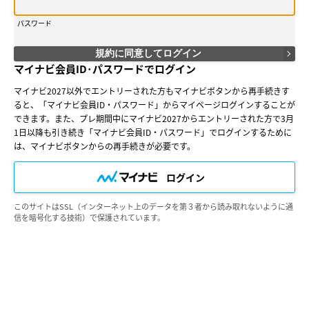
ができます。
（３）会員は、入会の時点で本規約を承諾しなければなりません。会員
パスワード
が会員サービスを利用したときは、この会員規約を承認したものとみな
します。
規約に同意してログイン
○第３条（会員ＩＤ番号とパスワード）
マイナビ会員ID･パスワードでログイン
（１）会員は、会員ＩＤ番号を付与され、パスワードを登録するものと
します。ただし、第５条に抵触すると当社が判断した場合は、会員ＩＤ
マイナビ2027以外でエントリーされた方もマイナビボタンから再手続きす
番号を付与されないことがあります。
ると、「マイナビ会員ID・パスワード」からマイページログインすることが
（２）会員は、会員ＩＤ番号およびパスワードを第三者に譲渡または貸
できます。また、プレ期間中にマイナビ2027からエントリーされた方で3月
与してはなりません。
（３）会員の会員ＩＤ番号およびパスワードの管理および使用は会員の
1日以降も引き続き「マイナビ会員ID・パスワード」でログインするために
責任とし、これらの使用上の過誤または第三者による不正使用等につい
は、マイナビボタンからの再手続きが必要です。
ては、当社は一切の責任を負わないものとします。
ログイン
○第４条（会員サービス）
（１）会員サービスの提供期間は、2026年3月1日～2027年3月31日
（予定）とします。
このサイトはSSL（インターネット上のデータを第３者から読み取れないように通
（２）当社は、会員への事前の通知なくして、会員サービスを変更、中
信を暗号化する技術）で保護されています。
断、中止することがあり、会員はこれを承諾するものとします。
（３）会員は、システム障害などの事情により、会員サービス機能に支
障が生じ、または会員サービスが停止する等の可能性があることを承諾
するものとします。
○第５条（会員の禁止行為）
会員は以下の行為を行なわないものとします。
（１）他の会員、当社または第三者の著作権、肖像権、その他知的所有