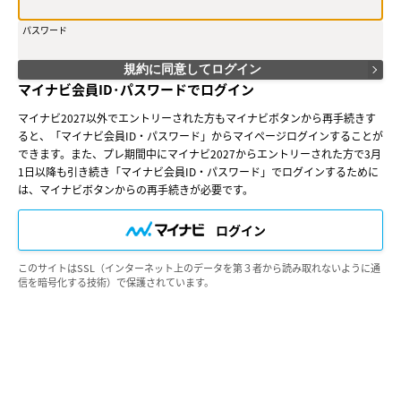
込み、当社がこれを承認した方をいいます。会員は、登録した情報に変
更が生じた場合、速やかに当社所定の方法により登録情報の変更手続を
パスワード
行うものとします。
（２）会員は、会員サービスにおける会員向けのサービスを受けること
ができます。
規約に同意してログイン
（３）会員は、入会の時点で本規約を承諾しなければなりません。会員
マイナビ会員ID･パスワードでログイン
が会員サービスを利用したときは、本規約を承認したものとみなしま
す。なお、本規約の内容と本規約以外のその他の規約、ルール、および
マイナビ2027以外でエントリーされた方もマイナビボタンから再手続きす
ガイドライン等の内容が異なる場合は、本規約の規定を優先して適用し
ると、「マイナビ会員ID・パスワード」からマイページログインすることが
ます。
できます。また、プレ期間中にマイナビ2027からエントリーされた方で3月
○第３条（会員ＩＤ番号とパスワード）
1日以降も引き続き「マイナビ会員ID・パスワード」でログインするために
（１）会員は、会員ＩＤ番号を付与され、パスワードを登録するものと
は、マイナビボタンからの再手続きが必要です。
します。ただし、第５条又は第７条に抵触すると当社が判断した場合、
その他当社の裁量により、会員ＩＤ番号を付与されないことがありま
ログイン
す。また、当社は、会員ＩＤ番号を付与しない理由について、申込者に
開示する義務を負いません。
（２）会員は、会員ＩＤ番号とパスワードを厳重に管理するものとし、
このサイトはSSL（インターネット上のデータを第３者から読み取れないように通
会員ＩＤ番号およびパスワードを第三者に譲渡または貸与してはなりま
信を暗号化する技術）で保護されています。
せん。
（３）会員の会員ＩＤ番号、パスワードの管理および使用は会員の責任
とし、これらの使用上の過誤または第三者による不正使用等について
は、当社は一切の責任を負わないものとします。また、会員ＩＤ番号お
よびパスワードを利用して行われた会員サービス上の一切の行為は、会
員自身の行為とみなします。
○第４条（会員サービス）