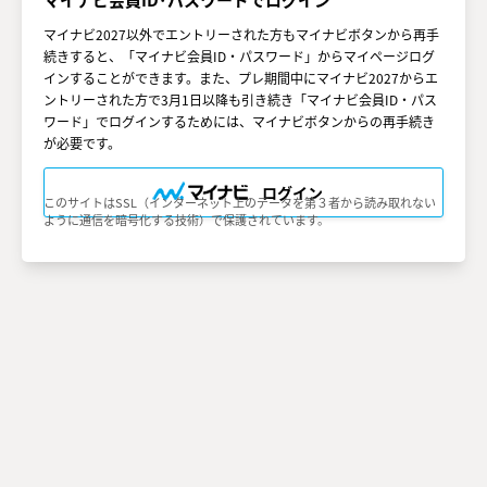
○第３条（会員ＩＤ番号とパスワード）
（１）会員は、会員ＩＤ番号を付与され、パスワードを登録す
マイナビ2027以外でエントリーされた方もマイナビボタンから再手
るものとします。ただし、第５条に抵触すると当社が判断した
続きすると、「マイナビ会員ID・パスワード」からマイページログ
場合は、会員ＩＤ番号を付与されないことがあります。
インすることができます。また、プレ期間中にマイナビ2027からエ
（２）会員は、会員ＩＤ番号およびパスワードを第三者に譲渡
または貸与してはなりません。
ントリーされた方で3月1日以降も引き続き「マイナビ会員ID・パス
（３）会員の会員ＩＤ番号およびパスワードの管理および使用
ワード」でログインするためには、マイナビボタンからの再手続き
は会員の責任とし、これらの使用上の過誤または第三者による
が必要です。
不正使用等については、当社は一切の責任を負わないものとし
ます。
ログイン
このサイトはSSL（インターネット上のデータを第３者から読み取れない
○第４条（会員サービス）
ように通信を暗号化する技術）で保護されています。
（１）会員サービスの提供期間は、2025年2月1日～2027年2月
28日（予定）とします。
（２）当社は、会員への事前の通知なくして、会員サービスを
変更、中断、中止することがあり、会員はこれを承諾するもの
とします。
（３）会員は、システム障害などの事情により、会員サービス
機能に支障が生じ、または会員サービスが停止する等の可能性
があることを承諾するものとします。
○第５条（会員の禁止行為）
会員は以下の行為を行なわないものとします。
（１）他の会員、当社または第三者の著作権、肖像権、その他
知的所有権を侵害する行為
（２）他の会員、当社または第三者の財産、信用、名誉、プラ
イバシー、その他人権等を侵害する行為