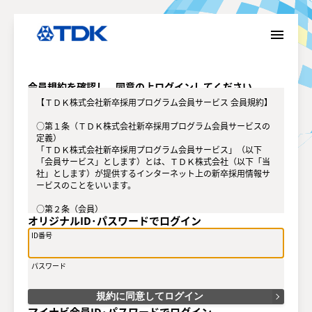
menu
会員規約を確認し、同意の上ログインしてください。
【ＴＤＫ株式会社新卒採用プログラム会員サービス 会員規約】
○第１条（ＴＤＫ株式会社新卒採用プログラム会員サービスの
定義）
「ＴＤＫ株式会社新卒採用プログラム会員サービス」（以下
「会員サービス」とします）とは、ＴＤＫ株式会社（以下「当
社」とします）が提供するインターネット上の新卒採用情報サ
ービスのことをいいます。
○第２条（会員）
オリジナルID･パスワードでログイン
（１）会員とは、当社が定める方法によって会員サービスに登
録を申し込み、当社がこれを承認した方をいいます。
ID番号
（２）会員は、会員サービスにおける会員向けのサービスを受
けることができます。
パスワード
（３）会員は、入会の時点で本規約を承諾しなければなりませ
ん。会員が会員サービスを利用したときは、この会員規約を承
認したものとみなします。
規約に同意してログイン
マイナビ会員ID･パスワードでログイン